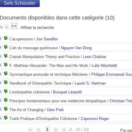
Sels Schüssler
Documents disponibles dans cette catégorie (
10
)
Affiner la recherche
L'acupression
/
Jon Sandifer
L'art du massage guérisseur
/
Nguyen Van Dong
Cranial Manipulation Theory and Practice
/
Leon Chaitow
F. Matthias Alexander: The Man and His Work
/
Lulie Westfeldt
Gymnastique posturale et technique Mézières
/
Philippe Emmanuel So
Handbook of Osteopathic Technique
/
Laurie S. Hartman
L'ostéopathie crânienne
/
Busquet Léopold
Principes fondamentaux pour une médecine étiopathique
/
Christian Tré
The Art of Changing
/
Glen Park
Traité Pratique d'Ostéopathie Crânienne
/
Caporossi Roger
1
(1 - 10 / 10)
Par pa