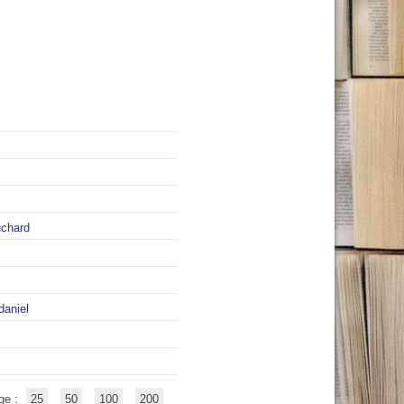
uchard
daniel
ge :
25
50
100
200