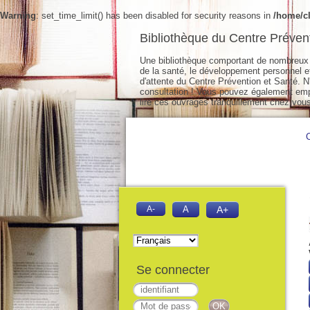
Warning
: set_time_limit() has been disabled for security reasons in
/home/cl
Bibliothèque du Centre Préven
Une bibliothèque comportant de nombreux 
de la santé, le développement personnel et 
d'attente du Centre Prévention et Santé. N'
consultation ! Vous pouvez également empr
lire ces ouvrages tranquillement chez vous
A-
A
A+
Se connecter