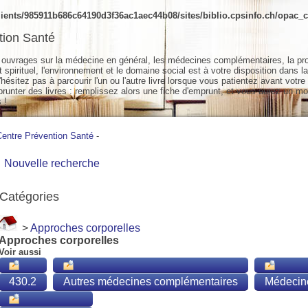
ients/985911b686c64190d3f36ac1aec44b08/sites/biblio.cpsinfo.ch/opac_cs
tion Santé
ouvrages sur la médecine en général, les médecines complémentaires, la pr
spirituel, l'environnement et le domaine social est à votre disposition dans la
hésitez pas à parcourir l'un ou l'autre livre lorsque vous patientez avant votre
unter des livres : remplissez alors une fiche d'emprunt, et vous aurez un mo
 !
Centre Prévention Santé
-
Nouvelle recherche
Catégories
>
Approches corporelles
Approches corporelles
Voir aussi
430.2
Autres médecines complémentaires
Médecine