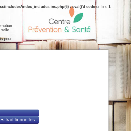
s/includes/index_includes.inc.php(6) : eval()'d code
on line
1
omotion
 salle
is pour
s traditionnelles