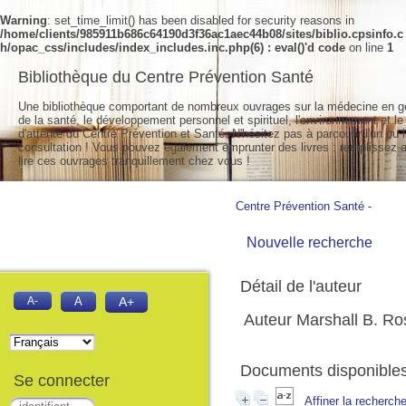
Warning
: set_time_limit() has been disabled for security reasons in
/home/clients/985911b686c64190d3f36ac1aec44b08/sites/biblio.cpsinfo.c
h/opac_css/includes/index_includes.inc.php(6) : eval()'d code
on line
1
Bibliothèque du Centre Prévention Santé
Une bibliothèque comportant de nombreux ouvrages sur la médecine en g
de la santé, le développement personnel et spirituel, l'environnement et le
d'attente du Centre Prévention et Santé. N'hésitez pas à parcourir l'un ou l
consultation ! Vous pouvez également emprunter des livres : remplissez a
lire ces ouvrages tranquillement chez vous !
Centre Prévention Santé
-
Nouvelle recherche
Détail de l'auteur
A-
A
A+
Auteur Marshall B. R
Documents disponibles 
Se connecter
Affiner la recherch