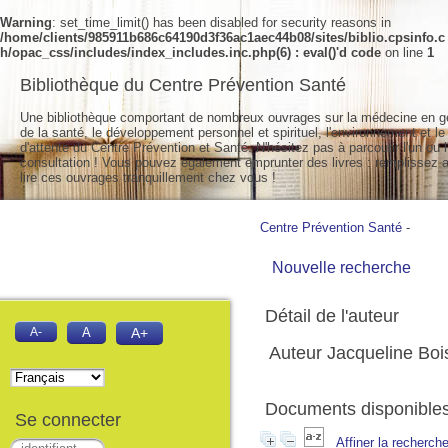
Warning
: set_time_limit() has been disabled for security reasons in
/home/clients/985911b686c64190d3f36ac1aec44b08/sites/biblio.cpsinfo.c
h/opac_css/includes/index_includes.inc.php(6) : eval()'d code
on line
1
Bibliothèque du Centre Prévention Santé
Une bibliothèque comportant de nombreux ouvrages sur la médecine en g
de la santé, le développement personnel et spirituel, l'environnement et le
d'attente du Centre Prévention et Santé. N'hésitez pas à parcourir l'un ou l
consultation ! Vous pouvez également emprunter des livres : remplissez a
lire ces ouvrages tranquillement chez vous !
Centre Prévention Santé
-
Nouvelle recherche
Détail de l'auteur
A-
A
A+
Auteur Jacqueline Bo
Documents disponibles 
Se connecter
Affiner la recherch