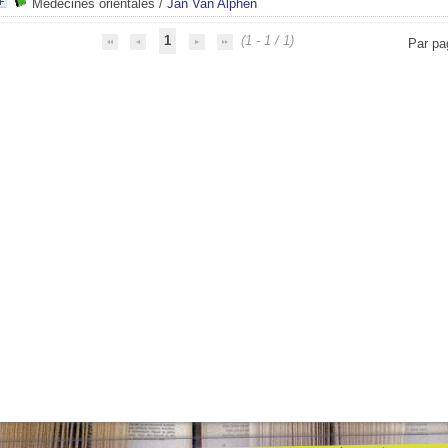
Médecines orientales
/
Jan Van Alphen
1
(1 - 1 / 1)
Par pa