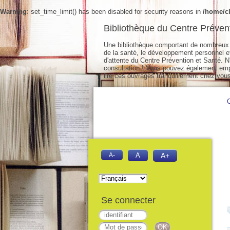
Warning
: set_time_limit() has been disabled for security reasons in
/home/cl
Bibliothèque du Centre Préven
Une bibliothèque comportant de nombreux 
de la santé, le développement personnel et 
d'attente du Centre Prévention et Santé. N'
consultation ! Vous pouvez également empr
lire ces ouvrages tranquillement chez vous
A-
A
A+
Se connecter