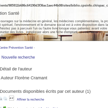
ients/985911b686c64190d3f36ac1aec44b08/sites/biblio.cpsinfo.ch/opac_cs
tion Santé
ouvrages sur la médecine en général, les médecines complémentaires, la pr
spirituel, l'environnement et le domaine social est à votre disposition dans la
hésitez pas à parcourir l'un ou l'autre livre lorsque vous patientez avant votre
unter des livres : remplissez alors une fiche d'emprunt, et vous aurez un mo
 !
Centre Prévention Santé
-
Nouvelle recherche
Détail de l'auteur
Auteur Florène Cramant
Documents disponibles écrits par cet auteur (
1
)
Affiner la recherche