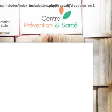
s/includes/index_includes.inc.php(6) : eval()'d code
on line
1
omotion
 salle
is pour