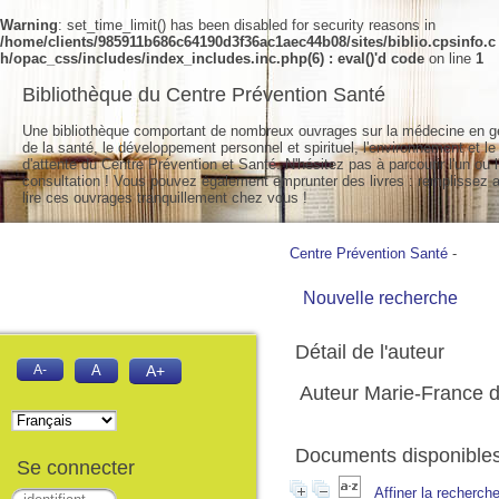
Warning
: set_time_limit() has been disabled for security reasons in
/home/clients/985911b686c64190d3f36ac1aec44b08/sites/biblio.cpsinfo.c
h/opac_css/includes/index_includes.inc.php(6) : eval()'d code
on line
1
Bibliothèque du Centre Prévention Santé
Une bibliothèque comportant de nombreux ouvrages sur la médecine en g
de la santé, le développement personnel et spirituel, l'environnement et le
d'attente du Centre Prévention et Santé. N'hésitez pas à parcourir l'un ou l
consultation ! Vous pouvez également emprunter des livres : remplissez a
lire ces ouvrages tranquillement chez vous !
Centre Prévention Santé
-
Nouvelle recherche
Détail de l'auteur
A-
A
A+
Auteur Marie-France 
Documents disponibles 
Se connecter
Affiner la recherch