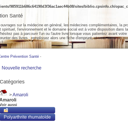
ients/985911b686c64190d3f36ac1aec44b08/sites/biblio.cpsinfo.ch/opac_cs
tion Santé
ouvrages sur la médecine en général, les médecines complémentaires, la pr
spirituel, l'environnement et le domaine social est à votre disposition dans la
hésitez pas à parcourir l'un ou l'autre livre lorsque vous patientez avant votre
unter des livres : remplissez alors une fiche d'emprunt, et vous aurez un mo
 !
Centre Prévention Santé
-
Nouvelle recherche
Catégories
>
Amaroli
Amaroli
Voir aussi
Polyarthrite rhumatoïde