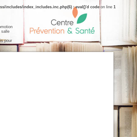
s/includes/index_includes.inc.php(6) : eval()'d code
on line
1
omotion
 salle
is pour