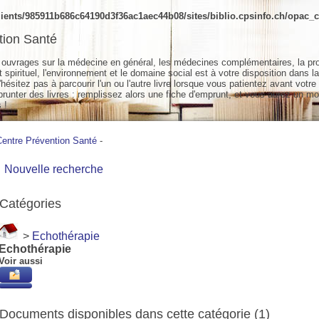
ients/985911b686c64190d3f36ac1aec44b08/sites/biblio.cpsinfo.ch/opac_cs
tion Santé
ouvrages sur la médecine en général, les médecines complémentaires, la pr
spirituel, l'environnement et le domaine social est à votre disposition dans la
hésitez pas à parcourir l'un ou l'autre livre lorsque vous patientez avant votre
unter des livres : remplissez alors une fiche d'emprunt, et vous aurez un mo
 !
Centre Prévention Santé
-
Nouvelle recherche
Catégories
>
Echothérapie
Echothérapie
Voir aussi
Documents disponibles dans cette catégorie (
1
)