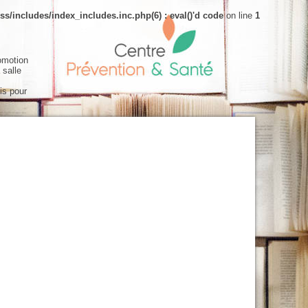
s/includes/index_includes.inc.php(6) : eval()'d code
on line
1
omotion
 salle
is pour