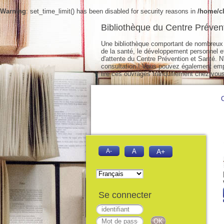
Warning
: set_time_limit() has been disabled for security reasons in
/home/cl
Bibliothèque du Centre Préven
Une bibliothèque comportant de nombreux 
de la santé, le développement personnel et 
d'attente du Centre Prévention et Santé. N'
consultation ! Vous pouvez également empr
lire ces ouvrages tranquillement chez vous
A-
A
A+
Se connecter