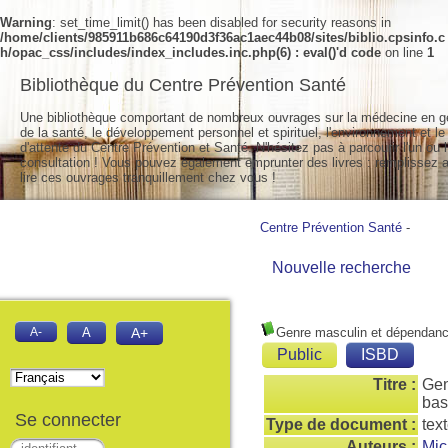
Warning
: set_time_limit() has been disabled for security reasons in
/home/clients/985911b686c64190d3f36ac1aec44b08/sites/biblio.cpsinfo.c
h/opac_css/includes/index_includes.inc.php(6) : eval()'d code
on line
1
Bibliothèque du Centre Prévention Santé
Une bibliothèque comportant de nombreux ouvrages sur la médecine en g
de la santé, le développement personnel et spirituel, l'environnement et le
d'attente du Centre Prévention et Santé. N'hésitez pas à parcourir l'un ou l
consultation ! Vous pouvez également emprunter des livres : remplissez a
lire ces ouvrages tranquillement chez vous !
Centre Prévention Santé
-
Nouvelle recherche
A-
A
A+
Genre masculin et dépendan
Public
ISBD
Titre :
Gen
bas
Se connecter
Type de document :
tex
Auteurs :
Mic