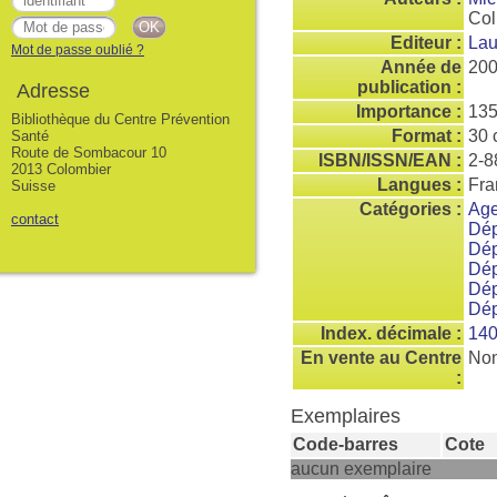
Col
Editeur :
Lau
Mot de passe oublié ?
Année de
20
publication :
Adresse
Importance :
135
Bibliothèque du Centre Prévention
Format :
30 
Santé
Route de Sombacour 10
ISBN/ISSN/EAN :
2-8
2013 Colombier
Langues :
Fra
Suisse
Catégories :
Age
contact
Dé
Dép
Dé
Dé
Dé
Index. décimale :
14
En vente au Centre
No
:
Exemplaires
Code-barres
Cote
aucun exemplaire