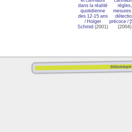
et cannabis
cannabis
dans la réalité
règles,
quotidienne
mesures 
des 12-15 ans
détecti
/
Holger
précoce
/
[
Schmid
(2001)
(2004)
Bibliothèque