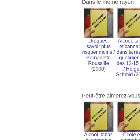
Dans le même rayon
Drogues,
Alcool, ta
savoir plus
et canna
risquer moins
/
dans la réa
Bernadette
quotidie
Roussille
des 12-15
(2000)
/
Holge
Schmid
(2
Peut-être aimerez-vou
Alcool, tabac
Ecole e