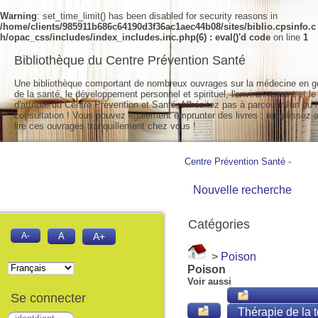
Warning
: set_time_limit() has been disabled for security reasons in
/home/clients/985911b686c64190d3f36ac1aec44b08/sites/biblio.cpsinfo.c
h/opac_css/includes/index_includes.inc.php(6) : eval()'d code
on line
1
Bibliothèque du Centre Prévention Santé
Une bibliothèque comportant de nombreux ouvrages sur la médecine en g
de la santé, le développement personnel et spirituel, l'environnement et le
d'attente du Centre Prévention et Santé. N'hésitez pas à parcourir l'un ou l
consultation ! Vous pouvez également emprunter des livres : remplissez a
lire ces ouvrages tranquillement chez vous !
Centre Prévention Santé
-
Nouvelle recherche
Catégories
A-
A
A+
>
Poison
Poison
Voir aussi
Se connecter
Thérapie de la t