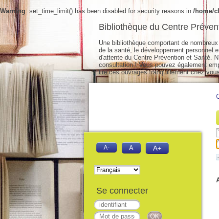
Warning
: set_time_limit() has been disabled for security reasons in
/home/cl
Bibliothèque du Centre Préven
Une bibliothèque comportant de nombreux 
de la santé, le développement personnel et 
d'attente du Centre Prévention et Santé. N'
consultation ! Vous pouvez également empr
lire ces ouvrages tranquillement chez vous
A-
A
A+
Se connecter