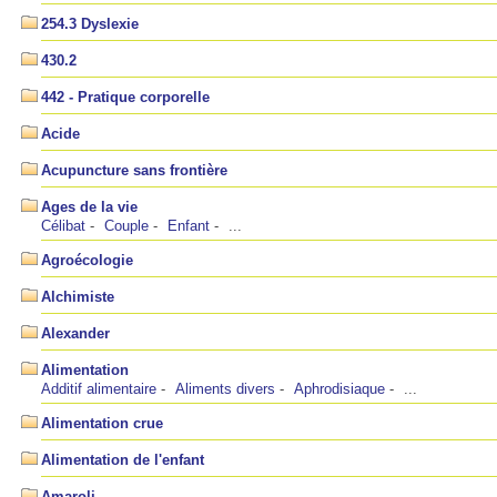
254.3 Dyslexie
430.2
442 - Pratique corporelle
Acide
Acupuncture sans frontière
Ages de la vie
Célibat
Couple
Enfant
...
Agroécologie
Alchimiste
Alexander
Alimentation
Additif alimentaire
Aliments divers
Aphrodisiaque
...
Alimentation crue
Alimentation de l'enfant
Amaroli