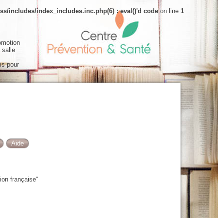
s/includes/index_includes.inc.php(6) : eval()'d code
on line
1
omotion
 salle
is pour
ion française"