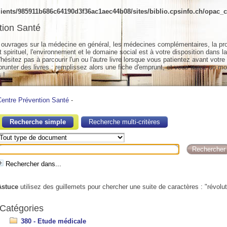
ients/985911b686c64190d3f36ac1aec44b08/sites/biblio.cpsinfo.ch/opac_cs
tion Santé
ouvrages sur la médecine en général, les médecines complémentaires, la pr
spirituel, l'environnement et le domaine social est à votre disposition dans la
hésitez pas à parcourir l'un ou l'autre livre lorsque vous patientez avant votre
unter des livres : remplissez alors une fiche d'emprunt, et vous aurez un mo
 !
Centre Prévention Santé
-
Recherche simple
Recherche multi-critères
Rechercher dans...
Astuce
utilisez des guillemets pour chercher une suite de caractères : "révolut
Catégories
380 - Etude médicale