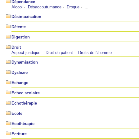
Dépendance
Alcool
Désaccoutumance
Drogue
...
Désintoxication
Détente
Digestion
Droit
Aspect juridique
Droit du patient
Droits de l\'homme
...
Dynamisation
Dyslexie
Echange
Echec scolaire
Echothérapie
Ecole
Ecothérapie
Ecriture