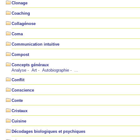
Clonage
Coaching
Collagénose
Coma
Communication intuitive
Compost
Concepts généraux
Analyse
Art
Autobiographie
...
Conflit
Conscience
Conte
Cristaux
Cuisine
Décodages biologiques et psychiques