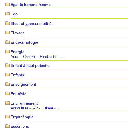
Egalité homme-femme
Ego
Electrohypersensibilité
Elevage
Endocrinologie
Energie
Aura
Chakra
Electricité
...
Enfant à haut potentiel
Enfants
Enseignement
Enurésie
Environnement
Agriculture
Air
Climat
...
Ergothérapie
Esséniens