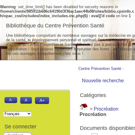
Warning
: set_time_limit() has been disabled for security reasons in
/home/clients/985911b686c64190d3f36ac1aec44b08/sites/biblio.cpsinfo.c
h/opac_css/includes/index_includes.inc.php(6) : eval()'d code
on line
1
Bibliothèque du Centre Prévention Santé
Une bibliothèque comportant de nombreux ouvrages sur la médecine en g
de la santé, le développement personnel et spirituel, l'environnement et le
d'attente du Centre Prévention et Santé. N'hésitez pas à parcourir l'un ou l
consultation ! Vous pouvez également emprunter des livres : remplissez a
lire ces ouvrages tranquillement chez vous !
Centre Prévention Santé
-
Nouvelle recherche
Catégories
A-
A
A+
>
Procréation
Procréation
Se connecter
Documents disponibles 