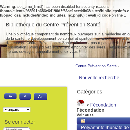
Warning
: set_time_limit() has been disabled for security reasons in
/home/clients/985911b686c64190d3f36ac1aec44b08/sites/biblio.cpsinfo.c
h/opac_css/includes/index_includes.inc.php(6) : eval()'d code
on line
1
Bibliothèque du Centre Prévention Santé
Une bibliothèque comportant de nombreux ouvrages sur la médecine en g
de la santé, le développement personnel et spirituel, l'environnement et le
d'attente du Centre Prévention et Santé. N'hésitez pas à parcourir l'un ou l
consultation ! Vous pouvez également emprunter des livres : remplissez a
lire ces ouvrages tranquillement chez vous !
Centre Prévention Santé
-
Nouvelle recherche
Catégories
A-
A
A+
>
Fécondation
Fécondation
Voir aussi
Se connecter
Polyarthrite rhumatoïde