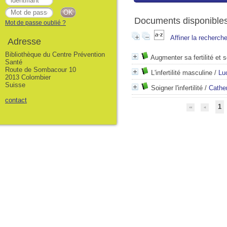
Documents disponibles 
Mot de passe oublié ?
Affiner la recherch
Adresse
Bibliothèque du Centre Prévention
Augmenter sa fertilité et 
Santé
Route de Sombacour 10
L'infertilité masculine
/
Lu
2013 Colombier
Suisse
Soigner l'infertilité
/
Cathe
contact
1