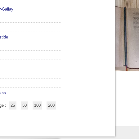
r-Gallay
stide
ias
ge :
25
50
100
200