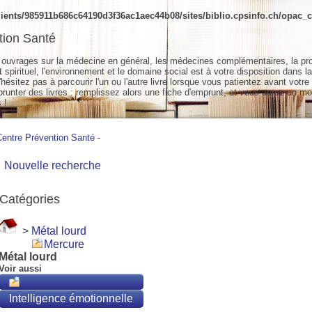
ients/985911b686c64190d3f36ac1aec44b08/sites/biblio.cpsinfo.ch/opac_cs
tion Santé
ouvrages sur la médecine en général, les médecines complémentaires, la pr
spirituel, l'environnement et le domaine social est à votre disposition dans la
hésitez pas à parcourir l'un ou l'autre livre lorsque vous patientez avant votre
unter des livres : remplissez alors une fiche d'emprunt, et vous aurez un mo
 !
Centre Prévention Santé
-
Nouvelle recherche
Catégories
>
Métal lourd
Mercure
Métal lourd
Voir aussi
Intelligence émotionnelle