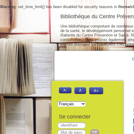
Warning
: set_time_limit() has been disabled for security reasons in
/home/cl
Bibliothèque du Centre Préven
Une bibliothèque comportant de nombreux 
de la santé, le développement personnel et 
d'attente du Centre Prévention et Santé. N'
consultation ! Vous pouvez également empr
lire ces ouvrages tranquillement chez vous
A-
A
A+
Se connecter