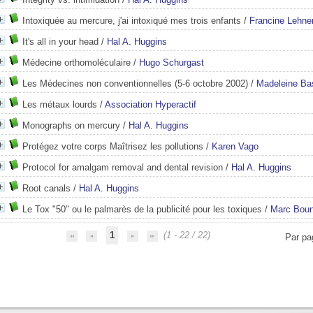
Intoxiquée au mercure, j'ai intoxiqué mes trois enfants
/
Francine Lehne
It's all in your head
/
Hal A. Huggins
Médecine orthomoléculaire
/
Hugo Schurgast
Les Médecines non conventionnelles (5-6 octobre 2002)
/
Madeleine Ba
Les métaux lourds
/
Association Hyperactif
Monographs on mercury
/
Hal A. Huggins
Protégez votre corps Maîtrisez les pollutions
/
Karen Vago
Protocol for amalgam removal and dental revision
/
Hal A. Huggins
Root canals
/
Hal A. Huggins
Le Tox "50" ou le palmarès de la publicité pour les toxiques
/
Marc Boun
1
(1 - 22 / 22)
Par pa