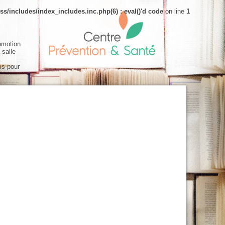
s/includes/index_includes.inc.php(6) : eval()'d code
on line
1
omotion
 salle
is pour