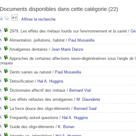
Documents disponibles dans cette catégorie (
22
)
Affiner la recherche
2979. Les effets des métaux lourds sur l'environnement et la santé
/
Gé
Alimentation, pollutions, habitat
/
Paul Musarella
Amalgames dentaires
/
Jean Marie Danze
Approches de certaines affections neuro-dégénératives sous l'angle de l
toxiques
Dents saines au naturel
/
Paul Musarella
Detoxification
/
Hal A. Huggins
Dictionnaire affectif des métaux
/
Bernard Vial
Les effets néfastes des amalgames
/
M. Daunderer
La force douce des oligo-éléments
/
Bernard Saal
Frequently asked questions
/
Hal A. Huggins
Guide des oligo-éléments
/
K. Bonan
Integrity vs. intimidation
/
Hal A. Huggins