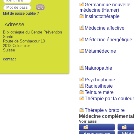
Germanique nouvelle
médecine (Hamer)
Mot de passe oublié ?
Instinctothérapie
Adresse
Médecine affective
Bibliothèque du Centre Prévention
Santé
Médecine énergétique
Route de Sombacour 10
2013 Colombier
Suisse
Métamédecine
contact
Naturopathie
Psychophonie
Radiesthésie
Teinture mère
Thérapie par la couleur
Thérapie vibratoire
Médecine complémentai
Voir aussi