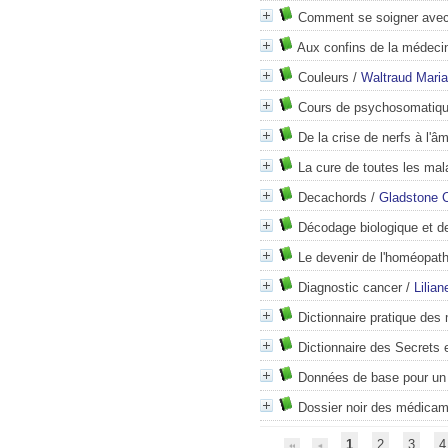
Comment se soigner avec 
Aux confins de la médeci
Couleurs
/
Waltraud Maria
Cours de psychosomatique
De la crise de nerfs à l'â
La cure de toutes les mal
Decachords
/
Gladstone C
Décodage biologique et des
Le devenir de l'homéopath
Diagnostic cancer
/
Lilian
Dictionnaire pratique de
Dictionnaire des Secrets e
Données de base pour un é
Dossier noir des médica
1
2
3
4