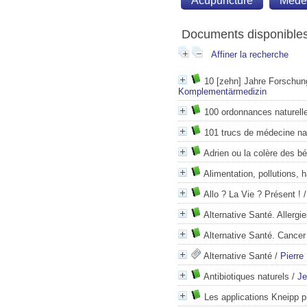
Acupuncture
Médec
Documents disponibles 
Affiner la recherche
10 [zehn] Jahre Forschung
Komplementärmedizin
100 ordonnances naturell
101 trucs de médecine nat
Adrien ou la colère des b
Alimentation, pollutions, h
Allo ? La Vie ? Présent !
Alternative Santé. Allergi
Alternative Santé. Cance
Alternative Santé
/
Pierre
Antibiotiques naturels
/
Je
Les applications Kneipp p