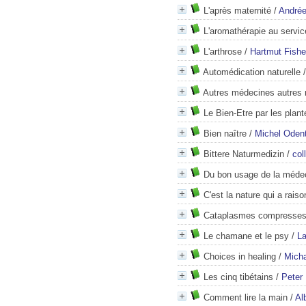
L'après maternité
/
Andrée
L'aromathérapie au servic
L'arthrose
/
Hartmut Fishe
Automédication naturelle
Autres médecines autres
Le Bien-Etre par les plant
Bien naître
/
Michel Oden
Bittere Naturmedizin
/
coll
Du bon usage de la méde
C'est la nature qui a raiso
Cataplasmes compresse
Le chamane et le psy
/
La
Choices in healing
/
Micha
Les cinq tibétains
/
Peter 
Comment lire la main
/
Al