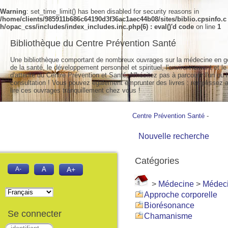
Warning
: set_time_limit() has been disabled for security reasons in
/home/clients/985911b686c64190d3f36ac1aec44b08/sites/biblio.cpsinfo.c
h/opac_css/includes/index_includes.inc.php(6) : eval()'d code
on line
1
Bibliothèque du Centre Prévention Santé
Une bibliothèque comportant de nombreux ouvrages sur la médecine en g
de la santé, le développement personnel et spirituel, l'environnement et le
d'attente du Centre Prévention et Santé. N'hésitez pas à parcourir l'un ou l
consultation ! Vous pouvez également emprunter des livres : remplissez a
lire ces ouvrages tranquillement chez vous !
Centre Prévention Santé
-
Nouvelle recherche
Catégories
A-
A
A+
>
Médecine
>
Médeci
Approche corporelle
Biorésonance
Se connecter
Chamanisme