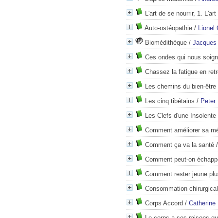
L'art de se nourrir, 1. L'art
Auto-ostéopathie
/
Lionel
Biomédithèque
/
Jacques 
Ces ondes qui nous soign
Chassez la fatigue en ret
Les chemins du bien-être
Les cinq tibétains
/
Peter 
Les Clefs d'une Insolente
Comment améliorer sa mé
Comment ça va la santé
Comment peut-on échappe
Comment rester jeune pl
Consommation chirurgical
Corps Accord
/
Catherine 
Le corps a ses raisons qu