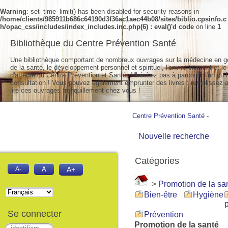
Warning
: set_time_limit() has been disabled for security reasons in
/home/clients/985911b686c64190d3f36ac1aec44b08/sites/biblio.cpsinfo.c
h/opac_css/includes/index_includes.inc.php(6) : eval()'d code
on line
1
Bibliothèque du Centre Prévention Santé
Une bibliothèque comportant de nombreux ouvrages sur la médecine en g
de la santé, le développement personnel et spirituel, l'environnement et le
d'attente du Centre Prévention et Santé. N'hésitez pas à parcourir l'un ou l
consultation ! Vous pouvez également emprunter des livres : remplissez a
lire ces ouvrages tranquillement chez vous !
Centre Prévention Santé
-
Nouvelle recherche
Catégories
A-
A
A+
>
Promotion de la sa
Bien-être
Hygiène
Se connecter
Prévention
Promotion de la santé