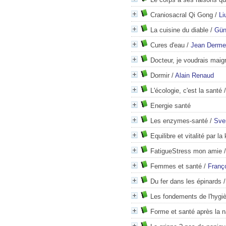
Craniosacral Qi Gong
/
Li
La cuisine du diable
/
Gün
Cures d'eau
/
Jean Derme
Docteur, je voudrais maigri
Dormir
/
Alain Renaud
L'écologie, c'est la santé
Energie santé
Les enzymes-santé
/
Sve
Equilibre et vitalité par la
FatigueStress mon amie
Femmes et santé
/
Franço
Du fer dans les épinards
Les fondements de l'hygiè
Forme et santé après la 