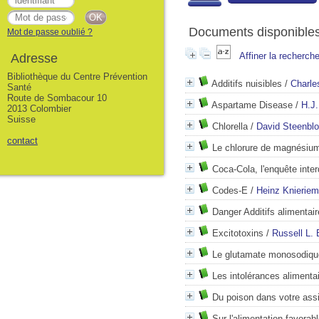
Documents disponibles 
Mot de passe oublié ?
Affiner la recherch
Adresse
Bibliothèque du Centre Prévention
Additifs nuisibles
/
Charle
Santé
Route de Sombacour 10
Aspartame Disease
/
H.J.
2013 Colombier
Suisse
Chlorella
/
David Steenbl
contact
Le chlorure de magnésiu
Coca-Cola, l'enquête inter
Codes-E
/
Heinz Knierie
Danger Additifs alimentai
Excitotoxins
/
Russell L. 
Le glutamate monosodiqu
Les intolérances alimenta
Du poison dans votre assi
Sur l'alimentation favorabl