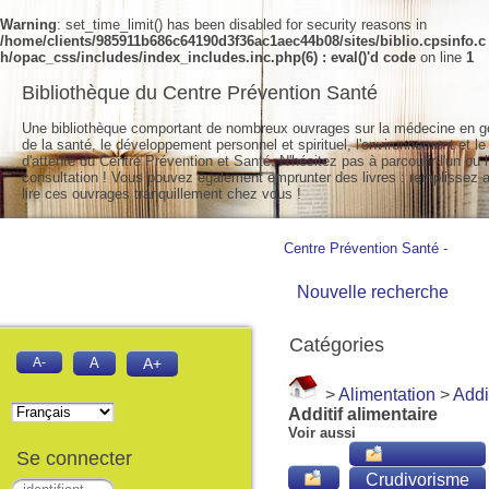
Warning
: set_time_limit() has been disabled for security reasons in
/home/clients/985911b686c64190d3f36ac1aec44b08/sites/biblio.cpsinfo.c
h/opac_css/includes/index_includes.inc.php(6) : eval()'d code
on line
1
Bibliothèque du Centre Prévention Santé
Une bibliothèque comportant de nombreux ouvrages sur la médecine en g
de la santé, le développement personnel et spirituel, l'environnement et le
d'attente du Centre Prévention et Santé. N'hésitez pas à parcourir l'un ou l
consultation ! Vous pouvez également emprunter des livres : remplissez a
lire ces ouvrages tranquillement chez vous !
Centre Prévention Santé
-
Nouvelle recherche
Catégories
A-
A
A+
>
Alimentation
>
Addi
Additif alimentaire
Voir aussi
Se connecter
Crudivorisme