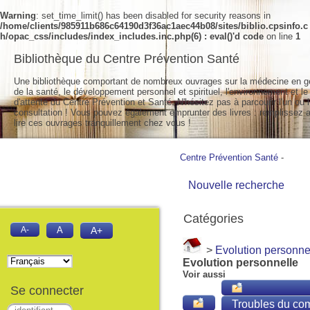
Warning
: set_time_limit() has been disabled for security reasons in
/home/clients/985911b686c64190d3f36ac1aec44b08/sites/biblio.cpsinfo.c
h/opac_css/includes/index_includes.inc.php(6) : eval()'d code
on line
1
Bibliothèque du Centre Prévention Santé
Une bibliothèque comportant de nombreux ouvrages sur la médecine en g
de la santé, le développement personnel et spirituel, l'environnement et le
d'attente du Centre Prévention et Santé. N'hésitez pas à parcourir l'un ou l
consultation ! Vous pouvez également emprunter des livres : remplissez a
lire ces ouvrages tranquillement chez vous !
Centre Prévention Santé
-
Nouvelle recherche
Catégories
A-
A
A+
>
Evolution personne
Evolution personnelle
Voir aussi
Se connecter
Troubles du co