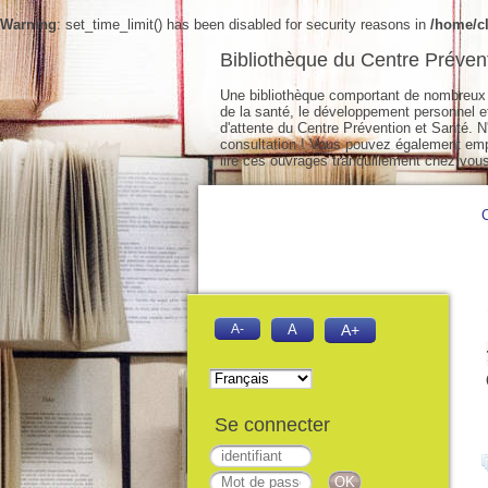
Warning
: set_time_limit() has been disabled for security reasons in
/home/cl
Bibliothèque du Centre Préven
Une bibliothèque comportant de nombreux 
de la santé, le développement personnel et 
d'attente du Centre Prévention et Santé. N'
consultation ! Vous pouvez également empr
lire ces ouvrages tranquillement chez vous
A-
A
A+
Se connecter