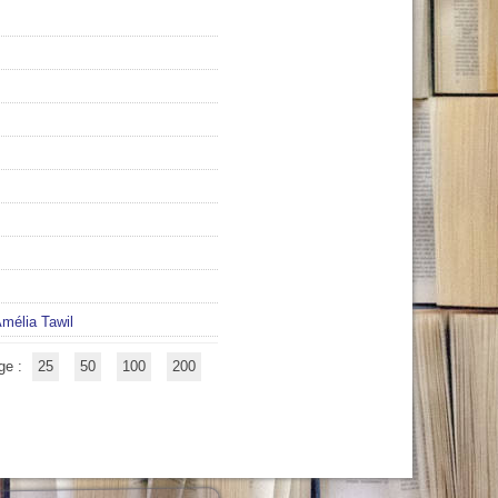
mélia Tawil
ge :
25
50
100
200