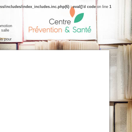
s/includes/index_includes.inc.php(6) : eval()'d code
on line
1
omotion
 salle
is pour