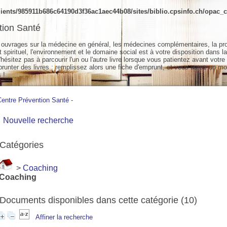
ients/985911b686c64190d3f36ac1aec44b08/sites/biblio.cpsinfo.ch/opac_cs
tion Santé
ouvrages sur la médecine en général, les médecines complémentaires, la pr
spirituel, l'environnement et le domaine social est à votre disposition dans la
hésitez pas à parcourir l'un ou l'autre livre lorsque vous patientez avant votre
unter des livres : remplissez alors une fiche d'emprunt, et vous aurez un mo
 !
Centre Prévention Santé
-
Nouvelle recherche
Catégories
>
Coaching
Coaching
Documents disponibles dans cette catégorie (
10
)
Affiner la recherche