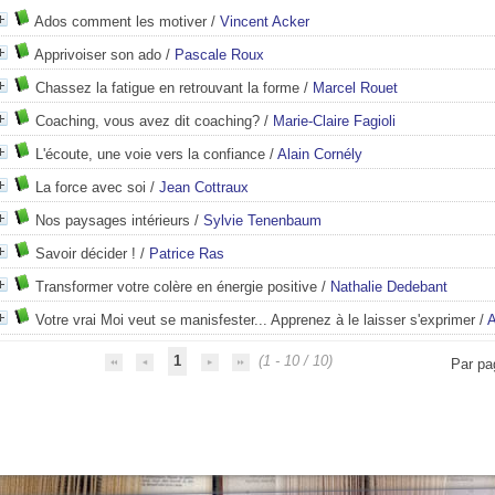
Ados comment les motiver
/
Vincent Acker
Apprivoiser son ado
/
Pascale Roux
Chassez la fatigue en retrouvant la forme
/
Marcel Rouet
Coaching, vous avez dit coaching?
/
Marie-Claire Fagioli
L'écoute, une voie vers la confiance
/
Alain Cornély
La force avec soi
/
Jean Cottraux
Nos paysages intérieurs
/
Sylvie Tenenbaum
Savoir décider !
/
Patrice Ras
Transformer votre colère en énergie positive
/
Nathalie Dedebant
Votre vrai Moi veut se manisfester... Apprenez à le laisser s'exprimer
/
A
1
(1 - 10 / 10)
Par pa