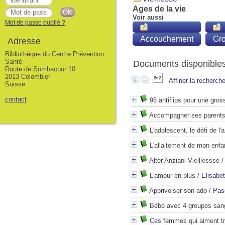
Ages de la vie
Voir aussi
Mot de passe oublié ?
Accouchement
Gr
Adresse
Bibliothèque du Centre Prévention
Santé
Documents disponibles 
Route de Sombacour 10
2013 Colombier
Affiner la recherch
Suisse
contact
96 antiflips pour une gro
Accompagner ses parents 
L'adolescent, le défi de l'
L'allaitement de mon enfa
Alter Anziani Vieillessse
L'amour en plus
/
Elisabe
Apprivoiser son ado
/
Pas
Bébé avec 4 groupes san
Ces femmes qui aiment t