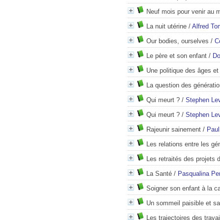
Neuf mois pour venir au 
La nuit utérine
/
Alfred To
Our bodies, ourselves
/
C
Le père et son enfant
/
Do
Une politique des âges et
La question des générati
Qui meurt ?
/
Stephen Le
Qui meurt ?
/
Stephen Le
Rajeunir sainement
/
Paul
Les relations entre les gé
Les retraités des projets 
La Santé
/
Pasqualina Per
Soigner son enfant à la ca
Un sommeil paisible et sa
Les trajectoires des trava