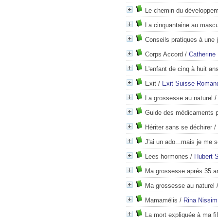
Le chemin du développe
La cinquantaine au mascu
Conseils pratiques à une
Corps Accord
/
Catherine 
L'enfant de cinq à huit an
Exit
/
Exit Suisse Roman
La grossesse au naturel
Guide des médicaments pou
Hériter sans se déchirer
/
J'ai un ado...mais je me 
Lees hormones
/
Hubert 
Ma grossesse aprés 35 a
Ma grossesse au naturel
Mamamélis
/
Rina Nissim
La mort expliquée à ma fil