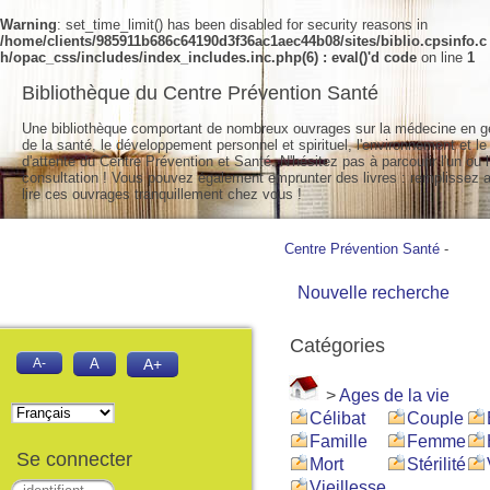
Warning
: set_time_limit() has been disabled for security reasons in
/home/clients/985911b686c64190d3f36ac1aec44b08/sites/biblio.cpsinfo.c
h/opac_css/includes/index_includes.inc.php(6) : eval()'d code
on line
1
Bibliothèque du Centre Prévention Santé
Une bibliothèque comportant de nombreux ouvrages sur la médecine en g
de la santé, le développement personnel et spirituel, l'environnement et le
d'attente du Centre Prévention et Santé. N'hésitez pas à parcourir l'un ou l
consultation ! Vous pouvez également emprunter des livres : remplissez a
lire ces ouvrages tranquillement chez vous !
Centre Prévention Santé
-
Nouvelle recherche
Catégories
A-
A
A+
>
Ages de la vie
Célibat
Couple
Famille
Femme
Se connecter
Mort
Stérilité
Vieillesse