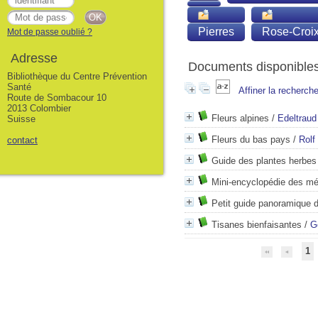
Pierres
Rose-Croi
Mot de passe oublié ?
Adresse
Documents disponibles 
Bibliothèque du Centre Prévention
Santé
Affiner la recherch
Route de Sombacour 10
2013 Colombier
Fleurs alpines
/
Edeltrau
Suisse
Fleurs du bas pays
/
Rolf
contact
Guide des plantes herbes
Mini-encyclopédie des mé
Petit guide panoramique 
Tisanes bienfaisantes
/
G
1