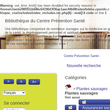
Warning
: set_time_limit() has been disabled for security reasons in
/home/clients/985911b686c64190d3f36ac1aec44b08/sites/biblio.cpsinfo.c
h/opac_css/includes/index_includes.inc.php(6) : eval()'d code
on line
1
Bibliothèque du Centre Prévention Santé
Une bibliothèque comportant de nombreux ouvrages sur la médecine en g
de la santé, le développement personnel et spirituel, l'environnement et le
d'attente du Centre Prévention et Santé. N'hésitez pas à parcourir l'un ou l
consultation ! Vous pouvez également emprunter des livres : remplissez a
lire ces ouvrages tranquillement chez vous !
Centre Prévention Santé
-
Nouvelle recherche
Catégories
A-
A
A+
>
Plantes sauvages
Plantes sauvages
Voir aussi
Se connecter
Assurances soc