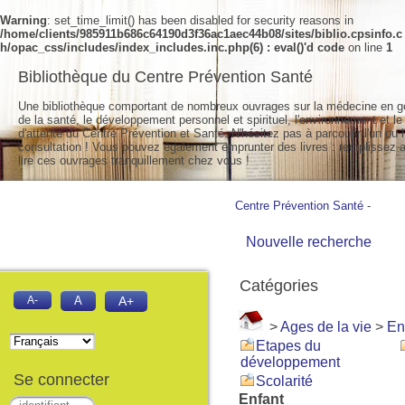
Warning
: set_time_limit() has been disabled for security reasons in
/home/clients/985911b686c64190d3f36ac1aec44b08/sites/biblio.cpsinfo.c
h/opac_css/includes/index_includes.inc.php(6) : eval()'d code
on line
1
Bibliothèque du Centre Prévention Santé
Une bibliothèque comportant de nombreux ouvrages sur la médecine en g
de la santé, le développement personnel et spirituel, l'environnement et le
d'attente du Centre Prévention et Santé. N'hésitez pas à parcourir l'un ou l
consultation ! Vous pouvez également emprunter des livres : remplissez a
lire ces ouvrages tranquillement chez vous !
Centre Prévention Santé
-
Nouvelle recherche
Catégories
A-
A
A+
>
Ages de la vie
>
En
Etapes du
développement
Se connecter
Scolarité
Enfant