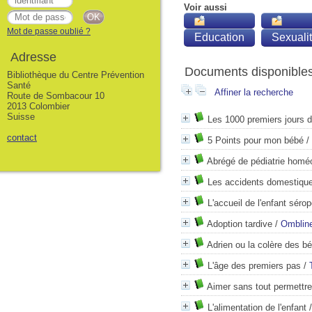
Voir aussi
Mot de passe oublié ?
Education
Sexuali
Adresse
Documents disponibles 
Bibliothèque du Centre Prévention
Santé
Affiner la recherche
Route de Sombacour 10
2013 Colombier
Suisse
Les 1000 premiers jours d
contact
5 Points pour mon bébé
/
Abrégé de pédiatrie homé
Les accidents domestique
L'accueil de l'enfant sérop
Adoption tardive
/
Ombline
Adrien ou la colère des b
L'âge des premiers pas
/
Aimer sans tout permettre
L'alimentation de l'enfant