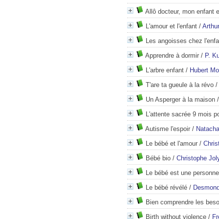
Allô docteur, mon enfant 
L'amour et l'enfant
/
Arthu
Les angoisses chez l'enfa
Apprendre à dormir
/
P. K
L'arbre enfant
/
Hubert Mo
T'are ta gueule à la révo
Un Asperger à la maison
L'attente sacrée 9 mois po
Autisme l'espoir
/
Natacha
Le bébé et l'amour
/
Chris
Bébé bio
/
Christophe Jol
Le bébé est une personne
Le bébé révélé
/
Desmond
Bien comprendre les beso
Birth without violence
/
Fr