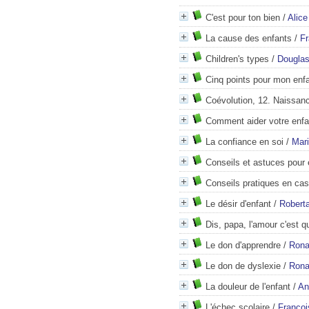
C'est pour ton bien
/
Alice
La cause des enfants
/
Fr
Children's types
/
Douglas
Cinq points pour mon enf
Coévolution, 12. Naissan
Comment aider votre enfa
La confiance en soi
/
Mar
Conseils et astuces pour
Conseils pratiques en cas
Le désir d'enfant
/
Roberta
Dis, papa, l'amour c'est q
Le don d'apprendre
/
Rona
Le don de dyslexie
/
Rona
La douleur de l'enfant
/
An
L'échec scolaire
/
Françoi