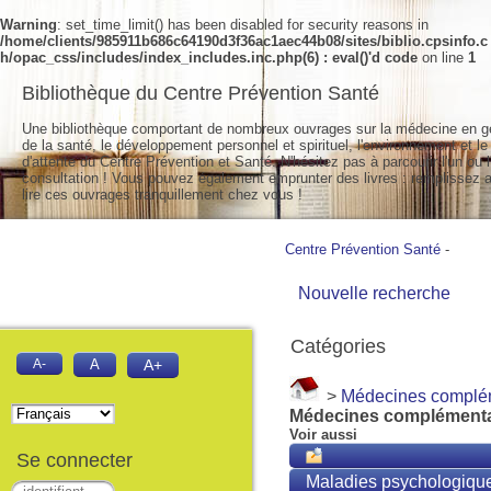
Warning
: set_time_limit() has been disabled for security reasons in
/home/clients/985911b686c64190d3f36ac1aec44b08/sites/biblio.cpsinfo.c
h/opac_css/includes/index_includes.inc.php(6) : eval()'d code
on line
1
Bibliothèque du Centre Prévention Santé
Une bibliothèque comportant de nombreux ouvrages sur la médecine en g
de la santé, le développement personnel et spirituel, l'environnement et le
d'attente du Centre Prévention et Santé. N'hésitez pas à parcourir l'un ou l
consultation ! Vous pouvez également emprunter des livres : remplissez a
lire ces ouvrages tranquillement chez vous !
Centre Prévention Santé
-
Nouvelle recherche
Catégories
A-
A
A+
>
Médecines complé
Médecines complémenta
Voir aussi
Se connecter
Maladies psychologiqu