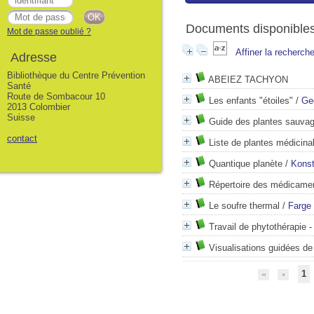
Documents disponibles 
Mot de passe oublié ?
Affiner la recherch
Adresse
Bibliothèque du Centre Prévention
ABEIEZ TACHYON
Santé
Route de Sombacour 10
Les enfants "étoiles"
/
Ge
2013 Colombier
Suisse
Guide des plantes sauvag
contact
Liste de plantes médicina
Quantique planète
/
Konst
Répertoire des médicame
Le soufre thermal
/
Farge
Travail de phytothérapie -
Visualisations guidées de
1