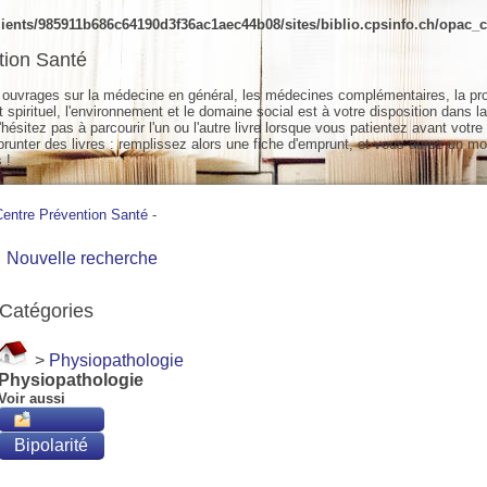
ients/985911b686c64190d3f36ac1aec44b08/sites/biblio.cpsinfo.ch/opac_cs
tion Santé
ouvrages sur la médecine en général, les médecines complémentaires, la pr
spirituel, l'environnement et le domaine social est à votre disposition dans la
hésitez pas à parcourir l'un ou l'autre livre lorsque vous patientez avant votre
unter des livres : remplissez alors une fiche d'emprunt, et vous aurez un mo
 !
Centre Prévention Santé
-
Nouvelle recherche
Catégories
>
Physiopathologie
Physiopathologie
Voir aussi
Bipolarité