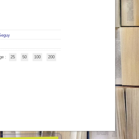
Seguy
ge :
25
50
100
200