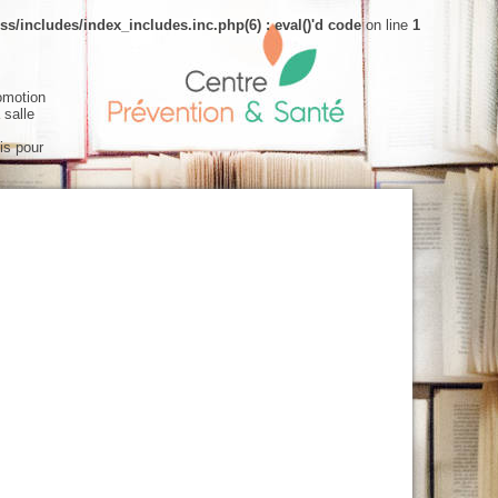
s/includes/index_includes.inc.php(6) : eval()'d code
on line
1
omotion
 salle
is pour