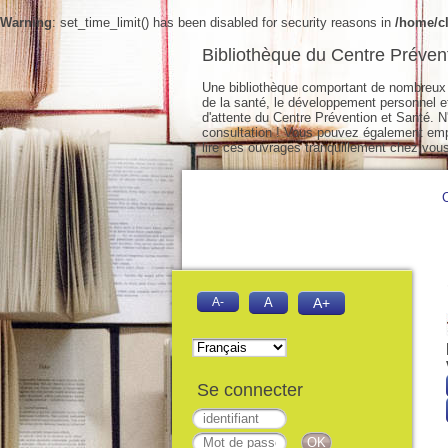
Warning
: set_time_limit() has been disabled for security reasons in
/home/cl
Bibliothèque du Centre Préven
Une bibliothèque comportant de nombreux 
de la santé, le développement personnel et 
d'attente du Centre Prévention et Santé. N'
consultation ! Vous pouvez également empr
lire ces ouvrages tranquillement chez vous
A-
A
A+
Se connecter