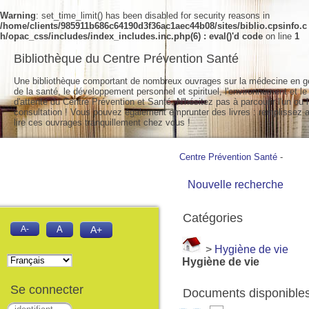
Warning
: set_time_limit() has been disabled for security reasons in
/home/clients/985911b686c64190d3f36ac1aec44b08/sites/biblio.cpsinfo.c
h/opac_css/includes/index_includes.inc.php(6) : eval()'d code
on line
1
Bibliothèque du Centre Prévention Santé
Une bibliothèque comportant de nombreux ouvrages sur la médecine en g
de la santé, le développement personnel et spirituel, l'environnement et le
d'attente du Centre Prévention et Santé. N'hésitez pas à parcourir l'un ou l
consultation ! Vous pouvez également emprunter des livres : remplissez a
lire ces ouvrages tranquillement chez vous !
Centre Prévention Santé
-
Nouvelle recherche
Catégories
A-
A
A+
>
Hygiène de vie
Hygiène de vie
Se connecter
Documents disponibles 