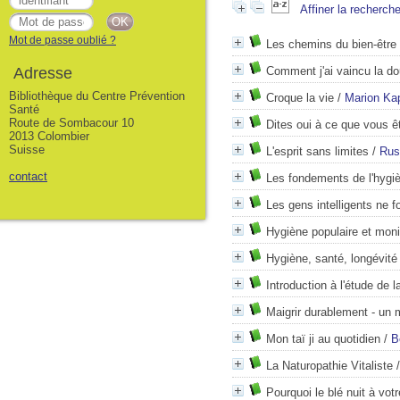
Affiner la recherch
Mot de passe oublié ?
Les chemins du bien-être
Adresse
Comment j'ai vaincu la dou
Bibliothèque du Centre Prévention
Croque la vie
/
Marion Ka
Santé
Route de Sombacour 10
Dites oui à ce que vous ê
2013 Colombier
Suisse
L'esprit sans limites
/
Rus
contact
Les fondements de l'hygiè
Les gens intelligents ne 
Hygiène populaire et moni
Hygiène, santé, longévité
Introduction à l'étude de 
Maigrir durablement - un 
Mon taï ji au quotidien
/
B
La Naturopathie Vitaliste
Pourquoi le blé nuit à vot