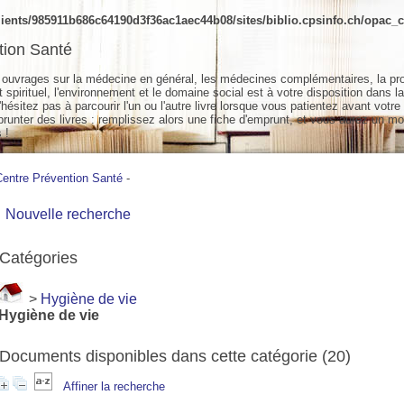
ients/985911b686c64190d3f36ac1aec44b08/sites/biblio.cpsinfo.ch/opac_cs
tion Santé
ouvrages sur la médecine en général, les médecines complémentaires, la pr
spirituel, l'environnement et le domaine social est à votre disposition dans la
hésitez pas à parcourir l'un ou l'autre livre lorsque vous patientez avant votre
unter des livres : remplissez alors une fiche d'emprunt, et vous aurez un mo
 !
Centre Prévention Santé
-
Nouvelle recherche
Catégories
>
Hygiène de vie
Hygiène de vie
Documents disponibles dans cette catégorie (
20
)
Affiner la recherche