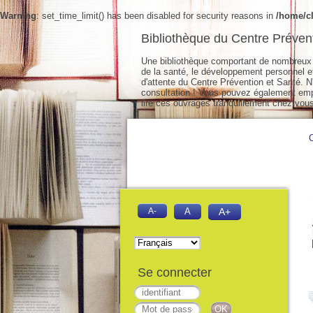
Warning
: set_time_limit() has been disabled for security reasons in
/home/cl
Bibliothèque du Centre Préven
Une bibliothèque comportant de nombreux 
de la santé, le développement personnel et 
d'attente du Centre Prévention et Santé. N'
consultation ! Vous pouvez également empr
lire ces ouvrages tranquillement chez vous
A-
A
A+
Se connecter