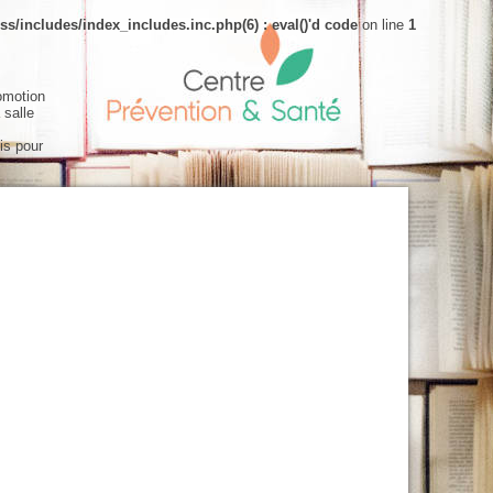
s/includes/index_includes.inc.php(6) : eval()'d code
on line
1
omotion
 salle
is pour