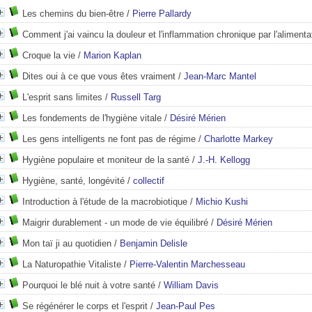
Les chemins du bien-être
/
Pierre Pallardy
Comment j'ai vaincu la douleur et l'inflammation chronique par l'alimenta
Croque la vie
/
Marion Kaplan
Dites oui à ce que vous êtes vraiment
/
Jean-Marc Mantel
L'esprit sans limites
/
Russell Targ
Les fondements de l'hygiène vitale
/
Désiré Mérien
Les gens intelligents ne font pas de régime
/
Charlotte Markey
Hygiène populaire et moniteur de la santé
/
J.-H. Kellogg
Hygiène, santé, longévité
/
collectif
Introduction à l'étude de la macrobiotique
/
Michio Kushi
Maigrir durablement - un mode de vie équilibré
/
Désiré Mérien
Mon taï ji au quotidien
/
Benjamin Delisle
La Naturopathie Vitaliste
/
Pierre-Valentin Marchesseau
Pourquoi le blé nuit à votre santé
/
William Davis
Se régénérer le corps et l'esprit
/
Jean-Paul Pes