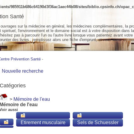
ients/985911b686c64190d3f36ac1aec44b08/sites/biblio.cpsinfo.ch/opac_cs
tion Santé
ouvrages sur la médecine en général, les médecines complémentaires, la pr
spirituel, l'environnement et le domaine social est à votre disposition dans la
hésitez pas à parcourir l'un ou l'autre livre lorsque vous patientez avant votre
unter des livres : remplissez alors une fiche d'emprunt, et vous aurez un mo
 !
Centre Prévention Santé
-
Nouvelle recherche
Catégories
>
Mémoire de l'eau
Mémoire de l'eau
Voir aussi
Etirement musculaire
Sels de Schuessler