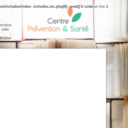
s/includes/index_includes.inc.php(6) : eval()'d code
on line
1
omotion
 salle
is pour