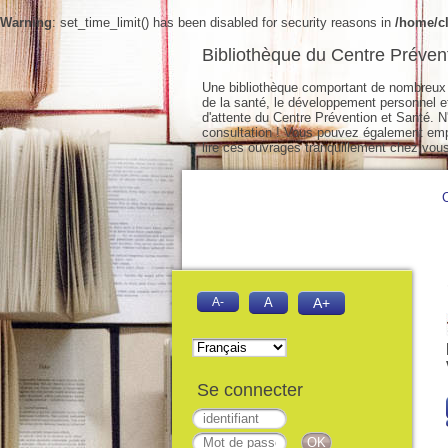
Warning
: set_time_limit() has been disabled for security reasons in
/home/cl
Bibliothèque du Centre Préven
Une bibliothèque comportant de nombreux 
de la santé, le développement personnel et 
d'attente du Centre Prévention et Santé. N'
consultation ! Vous pouvez également empr
lire ces ouvrages tranquillement chez vous
A-
A
A+
Se connecter