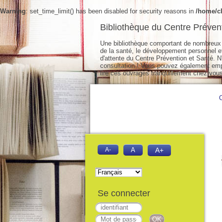
Warning
: set_time_limit() has been disabled for security reasons in
/home/cl
Bibliothèque du Centre Préven
Une bibliothèque comportant de nombreux 
de la santé, le développement personnel et 
d'attente du Centre Prévention et Santé. N'
consultation ! Vous pouvez également empr
lire ces ouvrages tranquillement chez vous
A-
A
A+
Se connecter