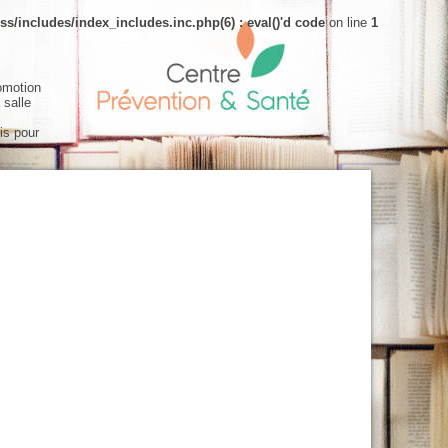
s/includes/index_includes.inc.php(6) : eval()'d code
on line
1
omotion
 salle
is pour