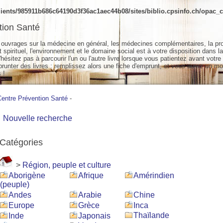
ients/985911b686c64190d3f36ac1aec44b08/sites/biblio.cpsinfo.ch/opac_cs
tion Santé
ouvrages sur la médecine en général, les médecines complémentaires, la pr
spirituel, l'environnement et le domaine social est à votre disposition dans la
hésitez pas à parcourir l'un ou l'autre livre lorsque vous patientez avant votre
unter des livres : remplissez alors une fiche d'emprunt, et vous aurez un mo
 !
Centre Prévention Santé
-
Nouvelle recherche
Catégories
>
Région, peuple et culture
Aborigène
Afrique
Amérindien
(peuple)
Andes
Arabie
Chine
Europe
Grèce
Inca
Thaïlande
Inde
Japonais