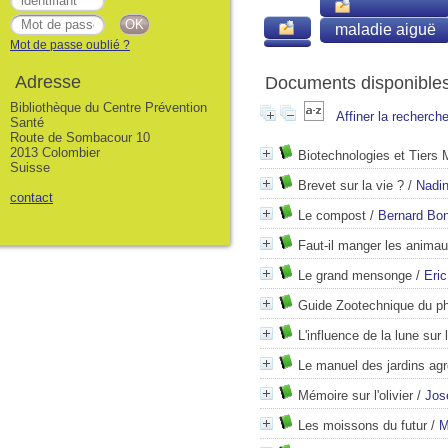
maladie aiguë
Mot de passe oublié ?
Adresse
Documents disponibles 
Bibliothèque du Centre Prévention
Affiner la recherch
Santé
Route de Sombacour 10
2013 Colombier
Biotechnologies et Tiers
Suisse
Brevet sur la vie ?
/
Nadi
contact
Le compost
/
Bernard Bo
Faut-il manger les anima
Le grand mensonge
/
Eric
Guide Zootechnique du p
L'influence de la lune sur 
Le manuel des jardins ag
Mémoire sur l'olivier
/
Jos
Les moissons du futur
/
M