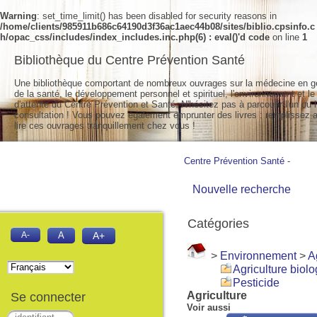
Warning
: set_time_limit() has been disabled for security reasons in
/home/clients/985911b686c64190d3f36ac1aec44b08/sites/biblio.cpsinfo.c
h/opac_css/includes/index_includes.inc.php(6) : eval()'d code
on line
1
Bibliothèque du Centre Prévention Santé
Une bibliothèque comportant de nombreux ouvrages sur la médecine en g
de la santé, le développement personnel et spirituel, l'environnement et le
d'attente du Centre Prévention et Santé. N'hésitez pas à parcourir l'un ou l
consultation ! Vous pouvez également emprunter des livres : remplissez a
lire ces ouvrages tranquillement chez vous !
Centre Prévention Santé
-
Nouvelle recherche
Catégories
A-
A
A+
>
Environnement
>
A
Agriculture biol
Pesticide
Agriculture
Se connecter
Voir aussi