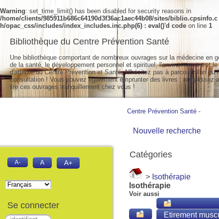
Warning
: set_time_limit() has been disabled for security reasons in
/home/clients/985911b686c64190d3f36ac1aec44b08/sites/biblio.cpsinfo.c
h/opac_css/includes/index_includes.inc.php(6) : eval()'d code
on line
1
Bibliothèque du Centre Prévention Santé
Une bibliothèque comportant de nombreux ouvrages sur la médecine en g
de la santé, le développement personnel et spirituel, l'environnement et le
d'attente du Centre Prévention et Santé. N'hésitez pas à parcourir l'un ou l
consultation ! Vous pouvez également emprunter des livres : remplissez a
lire ces ouvrages tranquillement chez vous !
Centre Prévention Santé
-
Nouvelle recherche
Catégories
A-
A
A+
>
Isothérapie
Isothérapie
Voir aussi
Se connecter
Etirement muscu