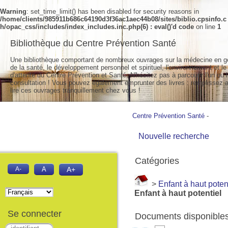
Warning
: set_time_limit() has been disabled for security reasons in
/home/clients/985911b686c64190d3f36ac1aec44b08/sites/biblio.cpsinfo.c
h/opac_css/includes/index_includes.inc.php(6) : eval()'d code
on line
1
Bibliothèque du Centre Prévention Santé
Une bibliothèque comportant de nombreux ouvrages sur la médecine en g
de la santé, le développement personnel et spirituel, l'environnement et le
d'attente du Centre Prévention et Santé. N'hésitez pas à parcourir l'un ou l
consultation ! Vous pouvez également emprunter des livres : remplissez a
lire ces ouvrages tranquillement chez vous !
Centre Prévention Santé
-
Nouvelle recherche
Catégories
A-
A
A+
>
Enfant à haut poten
Enfant à haut potentiel
Se connecter
Documents disponibles 