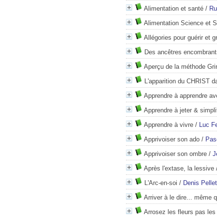
Alimentation et santé
/
Ru
Alimentation Science et Sp
Allégories pour guérir et g
Des ancêtres encombrant
Aperçu de la méthode Gri
L'apparition du CHRIST d
Apprendre à apprendre av
Apprendre à jeter & simpli
Apprendre à vivre
/
Luc Fe
Apprivoiser son ado
/
Pas
Apprivoiser son ombre
/
J
Après l'extase, la lessive
L'Arc-en-soi
/
Denis Pellet
Arriver à le dire... même q
Arrosez les fleurs pas le