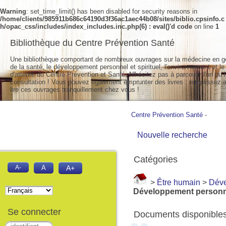
Warning
: set_time_limit() has been disabled for security reasons in
/home/clients/985911b686c64190d3f36ac1aec44b08/sites/biblio.cpsinfo.c
h/opac_css/includes/index_includes.inc.php(6) : eval()'d code
on line
1
Bibliothèque du Centre Prévention Santé
Une bibliothèque comportant de nombreux ouvrages sur la médecine en g
de la santé, le développement personnel et spirituel, l'environnement et le
d'attente du Centre Prévention et Santé. N'hésitez pas à parcourir l'un ou l
consultation ! Vous pouvez également emprunter des livres : remplissez a
lire ces ouvrages tranquillement chez vous !
Centre Prévention Santé
-
Nouvelle recherche
Catégories
A-
A
A+
>
Être humain
>
Déve
Développement personn
Se connecter
Documents disponibles 