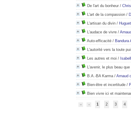
De l'art du bonheur
/
Chri
L'art de la compassion
/
D
L'artisan du divin
/
Huguet
L'audace de vivre
/
Arnaud
Auto-efficacité
/
Bandura A
L'autorité vers la toute p
Les autres et moi
/
Isabell
L'avenir, le plus beau que
B.A.-BA Karma
/
Arnaud 
Bien-être et incertitude
/
Bien vivre ici et maintena
1
2
3
4