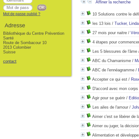
Affiner la recherche
Mot de passe oublié ?
10 Solutions contre le défi
les 13 lois
/
Tucker, Linda
Adresse
27 mois pour naitre
/
Véro
Bibliothèque du Centre Prévention
Santé
4 étapes pour commencer
Route de Sombacour 10
2013 Colombier
Les 5 blessures de l'âme
Suisse
ABC du Chamanisme
/
Ma
contact
ABC de l'ennéagramme
/
Accepter ce qui est
/
Rose
D'accord avec mon corps
Agir pour se guérir
/
Editi
Les ailes de l'amour
/
Joh
Aimer c'est se libérer de l
Aimer ou juger, la décisio
Alimentation et développe