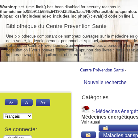
Warning
: set_time_limit() has been disabled for security reasons in
/home/clients/985911b686c64190d3f36ac1aec44b08/sites/biblio.cpsinfo.c
h/opac_css/includes/index_includes.inc.php(6) : eval()'d code
on line
1
Bibliothèque du Centre Prévention Santé
Une bibliothèque comportant de nombreux ouvrages sur la médecine en g
de la santé, le développement personnel et spirituel, l'environnement et le
d'attente du Centre Prévention et Santé. N'hésitez pas à parcourir l'un ou l
consultation ! Vous pouvez également emprunter des livres : remplissez a
lire ces ouvrages tranquillement chez vous !
Centre Prévention Santé
-
Nouvelle recherche
Catégories
A-
A
A+
>
Médecines énergét
Médecines énergétique
Voir aussi
Se connecter
Maladies par sp