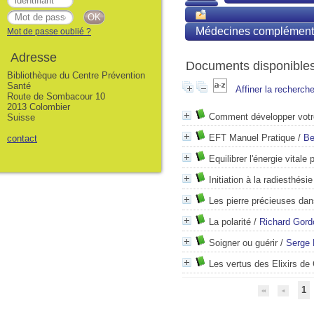
Médecines complément
Mot de passe oublié ?
Adresse
Documents disponibles 
Bibliothèque du Centre Prévention
Santé
Affiner la recherch
Route de Sombacour 10
2013 Colombier
Comment développer votre
Suisse
EFT Manuel Pratique
/
Be
contact
Equilibrer l'énergie vitale p
Initiation à la radiesthési
Les pierre précieuses dan
La polarité
/
Richard Gord
Soigner ou guérir
/
Serge 
Les vertus des Elixirs de 
1