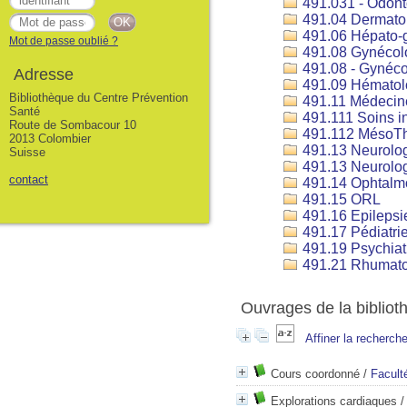
491.031 - Odont
491.04 Dermato
491.06 Hépato-g
Mot de passe oublié ?
491.08 Gynécol
491.08 - Gynéco
Adresse
491.09 Hématol
Bibliothèque du Centre Prévention
491.11 Médecine
Santé
491.111 Soins in
Route de Sombacour 10
491.112 MésoTh
2013 Colombier
491.13 Neurolo
Suisse
491.13 Neurolo
contact
491.14 Ophtalm
491.15 ORL
491.16 Epilepsi
491.17 Pédiatri
491.19 Psychiat
491.21 Rhumatol
Ouvrages de la bibliot
Affiner la recherch
Cours coordonné
/
Facult
Explorations cardiaques