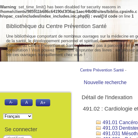
Warning
: set_time_limit() has been disabled for security reasons in
/home/clients/985911b686c64190d3f36ac1aec44b08/sites/biblio.cpsinfo.c
h/opac_css/includes/index_includes.inc.php(6) : eval()'d code
on line
1
Bibliothèque du Centre Prévention Santé
Une bibliothèque comportant de nombreux ouvrages sur la médecine en g
de la santé, le développement personnel et spirituel, l'environnement et le
d'attente du Centre Prévention et Santé. N'hésitez pas à parcourir l'un ou l
consultation ! Vous pouvez également emprunter des livres : remplissez a
lire ces ouvrages tranquillement chez vous !
Centre Prévention Santé
-
Nouvelle recherche
Détail de l'indexation
A-
A
A+
491.02 : Cardiologie e
491.01 Cancéro
491.03 Dentiste
Se connecter
491.031 Mésoth