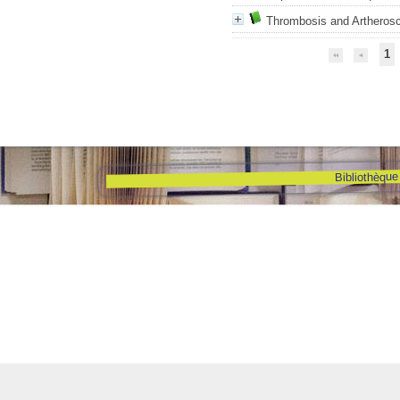
Thrombosis and Artherosc
1
Bibliothèque