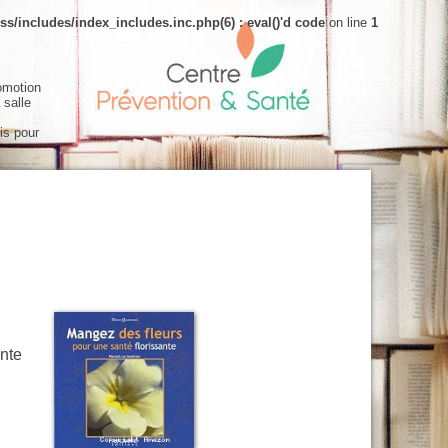
s/includes/index_includes.inc.php(6) : eval()'d code
on line
1
omotion
 salle
is pour
ante