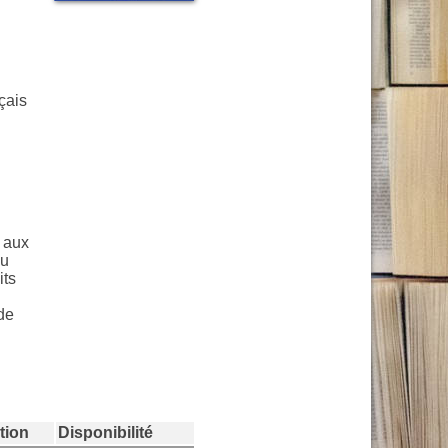
çais
e aux
au
its
de
tion
Disponibilité