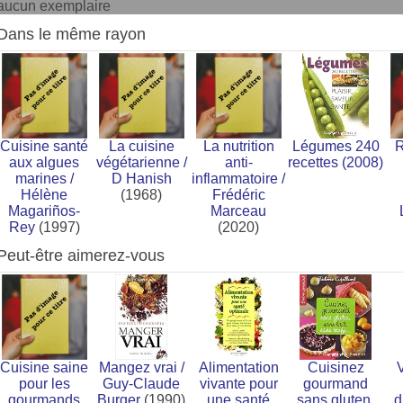
aucun exemplaire
Dans le même rayon
Cuisine santé
La cuisine
La nutrition
Légumes 240
R
aux algues
végétarienne
/
anti-
recettes
(2008)
marines
/
D Hanish
inflammatoire
/
Hélène
(1968)
Frédéric
Magariños-
Marceau
Rey
(1997)
(2020)
Peut-être aimerez-vous
Cuisine saine
Mangez vrai
/
Alimentation
Cuisinez
pour les
Guy-Claude
vivante pour
gourmand
gourmands
Burger
(1990)
une santé
sans gluten,
d