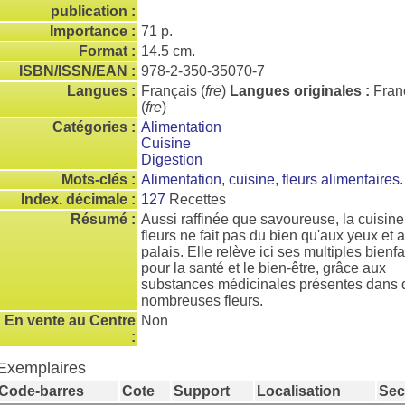
publication :
Importance :
71 p.
Format :
14.5 cm.
ISBN/ISSN/EAN :
978-2-350-35070-7
Langues :
Français (
fre
)
Langues originales :
Fran
(
fre
)
Catégories :
Alimentation
Cuisine
Digestion
Mots-clés :
Alimentation, cuisine, fleurs alimentaires.
Index. décimale :
127
Recettes
Résumé :
Aussi raffinée que savoureuse, la cuisin
fleurs ne fait pas du bien qu'aux yeux et 
palais. Elle relève ici ses multiples bienfa
pour la santé et le bien-être, grâce aux
substances médicinales présentes dans 
nombreuses fleurs.
En vente au Centre
Non
:
Exemplaires
Code-barres
Cote
Support
Localisation
Sec