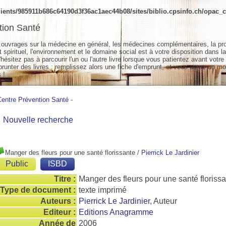
ients/985911b686c64190d3f36ac1aec44b08/sites/biblio.cpsinfo.ch/opac_cs
tion Santé
ouvrages sur la médecine en général, les médecines complémentaires, la pr
spirituel, l'environnement et le domaine social est à votre disposition dans la
hésitez pas à parcourir l'un ou l'autre livre lorsque vous patientez avant votre
unter des livres : remplissez alors une fiche d'emprunt, et vous aurez un mo
 !
Centre Prévention Santé
-
Nouvelle recherche
Manger des fleurs pour une santé florissante
/
Pierrick Le Jardinier
Public
ISBD
Titre :
Manger des fleurs pour une santé floriss
Type de document :
texte imprimé
Auteurs :
Pierrick Le Jardinier
, Auteur
Editeur :
Editions Anagramme
Année de
2006