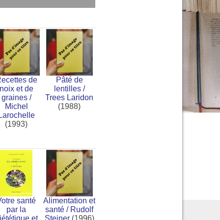
ecettes de
Pâté de
noix et de
lentilles
/
graines
/
Trees Laridon
Michel
(1988)
Larochelle
(1993)
Votre santé
Alimentation et
par la
santé
/
Rudolf
iététique et
Steiner
(1996)