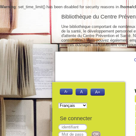
Warning
: set_time_limit() has been disabled for security reasons in
/home/cl
Bibliothèque du Centre Préven
Une bibliothèque comportant de nombreux 
de la santé, le développement personnel et 
d'attente du Centre Prévention et Santé. N'
consultation ! Vous pouvez également empr
lire ces ouvrages tranquillement chez vous
A-
A
A+
Se connecter