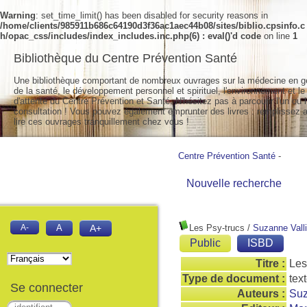
Warning
: set_time_limit() has been disabled for security reasons in
/home/clients/985911b686c64190d3f36ac1aec44b08/sites/biblio.cpsinfo.c
h/opac_css/includes/index_includes.inc.php(6) : eval()'d code
on line
1
Bibliothèque du Centre Prévention Santé
Une bibliothèque comportant de nombreux ouvrages sur la médecine en g
de la santé, le développement personnel et spirituel, l'environnement et le
d'attente du Centre Prévention et Santé. N'hésitez pas à parcourir l'un ou l
consultation ! Vous pouvez également emprunter des livres : remplissez a
lire ces ouvrages tranquillement chez vous !
Centre Prévention Santé
-
Nouvelle recherche
A-
A
A+
Les Psy-trucs
/
Suzanne Vall
Public
ISBD
Titre :
Les
Type de document :
tex
Se connecter
Auteurs :
Suz