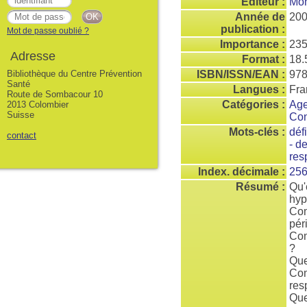
Editeur :
Mon
Année de
20
publication :
Mot de passe oublié ?
Importance :
235
Adresse
Format :
18.
Bibliothèque du Centre Prévention
ISBN/ISSN/EAN :
978
Santé
Langues :
Fra
Route de Sombacour 10
Catégories :
Age
2013 Colombier
Suisse
Con
Mots-clés :
déf
contact
- d
res
Index. décimale :
25
Résumé :
Qu'
hyp
Com
pér
Com
?
Que
Com
res
Que