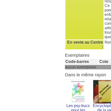
nou
Ce 
par
enf
rela
con
art
tou
quo
En vente au Centre
No
:
Exemplaires
Code-barres
Cote
aucun exemplaire
Dans le même rayon
Les psy-trucs
Encyclopé
pour les
de la vi