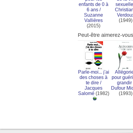
enfants de 0 à
sexuell
6 ans
/
Christia
Suzanne
Verdou
Vallières
(1949)
(2015)
Peut-être aimerez-vou
Parle-moi... j'ai
Allégori
des choses à
pour guéri
te dire
/
grandir
Jacques
Dufour Mi
Salomé
(1982)
(1993)