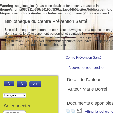
Warning
: set_time_limit() has been disabled for security reasons in
/home/clients/985911b686c64190d3f36ac1aec44b08/sites/biblio.cpsinfo.c
h/opac_css/includes/index_includes.inc.php(6) : eval()'d code
on line
1
Bibliothèque du Centre Prévention Santé
Une bibliothèque comportant de nombreux ouvrages sur la médecine en g
de la santé, le développement personnel et spirituel, l'environnement et le
d'attente du Centre Prévention et Santé. N'hésitez pas à parcourir l'un ou l
consultation ! Vous pouvez également emprunter des livres : remplissez a
lire ces ouvrages tranquillement chez vous !
Centre Prévention Santé
-
Nouvelle recherche
Détail de l'auteur
A-
A
A+
Auteur Marie Borrel
Documents disponibles 
Se connecter
Affiner la recherch