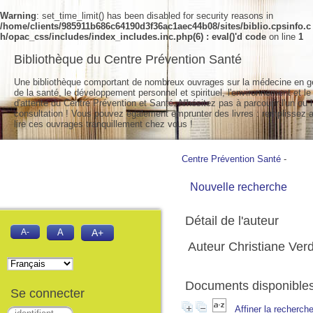
Warning
: set_time_limit() has been disabled for security reasons in
/home/clients/985911b686c64190d3f36ac1aec44b08/sites/biblio.cpsinfo.c
h/opac_css/includes/index_includes.inc.php(6) : eval()'d code
on line
1
Bibliothèque du Centre Prévention Santé
Une bibliothèque comportant de nombreux ouvrages sur la médecine en g
de la santé, le développement personnel et spirituel, l'environnement et le
d'attente du Centre Prévention et Santé. N'hésitez pas à parcourir l'un ou l
consultation ! Vous pouvez également emprunter des livres : remplissez a
lire ces ouvrages tranquillement chez vous !
Centre Prévention Santé
-
Nouvelle recherche
Détail de l'auteur
A-
A
A+
Auteur Christiane Ver
Documents disponibles 
Se connecter
Affiner la recherch