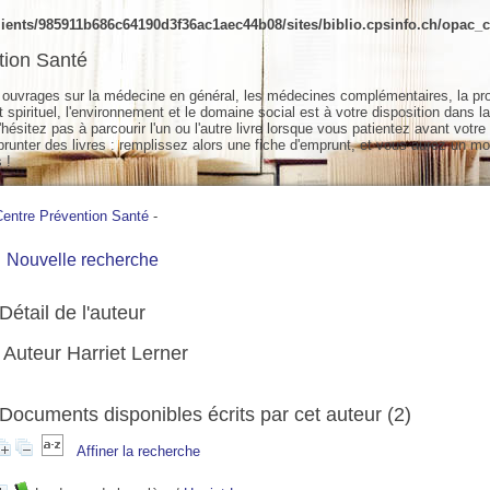
ients/985911b686c64190d3f36ac1aec44b08/sites/biblio.cpsinfo.ch/opac_cs
tion Santé
ouvrages sur la médecine en général, les médecines complémentaires, la pr
spirituel, l'environnement et le domaine social est à votre disposition dans la
hésitez pas à parcourir l'un ou l'autre livre lorsque vous patientez avant votre
unter des livres : remplissez alors une fiche d'emprunt, et vous aurez un mo
 !
Centre Prévention Santé
-
Nouvelle recherche
Détail de l'auteur
Auteur Harriet Lerner
Documents disponibles écrits par cet auteur (
2
)
Affiner la recherche