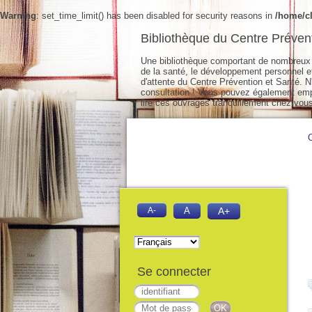
Warning
: set_time_limit() has been disabled for security reasons in
/home/cl
Bibliothèque du Centre Préven
Une bibliothèque comportant de nombreux 
de la santé, le développement personnel et 
d'attente du Centre Prévention et Santé. N'
consultation ! Vous pouvez également empr
lire ces ouvrages tranquillement chez vous
A-
A
A+
Se connecter