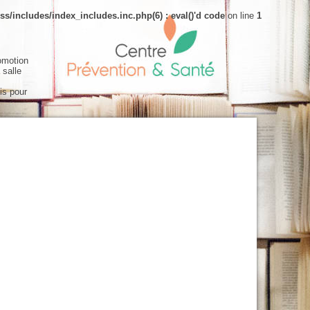
s/includes/index_includes.inc.php(6) : eval()'d code
on line
1
omotion
 salle
is pour