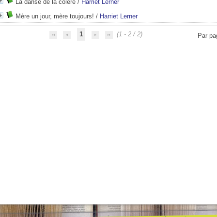
La danse de la colère
/
Harriet Lerner
Mère un jour, mère toujours!
/
Harriet Lerner
1
(1 - 2 / 2)
Par pa