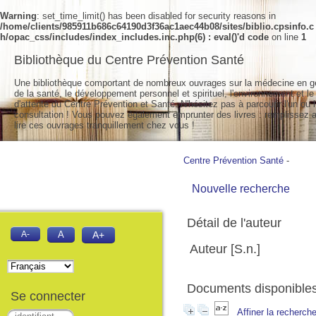
Warning
: set_time_limit() has been disabled for security reasons in
/home/clients/985911b686c64190d3f36ac1aec44b08/sites/biblio.cpsinfo.c
h/opac_css/includes/index_includes.inc.php(6) : eval()'d code
on line
1
Bibliothèque du Centre Prévention Santé
Une bibliothèque comportant de nombreux ouvrages sur la médecine en g
de la santé, le développement personnel et spirituel, l'environnement et le
d'attente du Centre Prévention et Santé. N'hésitez pas à parcourir l'un ou l
consultation ! Vous pouvez également emprunter des livres : remplissez a
lire ces ouvrages tranquillement chez vous !
Centre Prévention Santé
-
Nouvelle recherche
Détail de l'auteur
A-
A
A+
Auteur [S.n.]
Documents disponibles 
Se connecter
Affiner la recherch