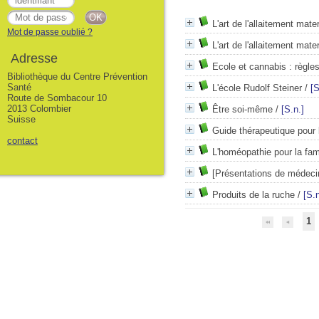
L'art de l'allaitement mate
Mot de passe oublié ?
L'art de l'allaitement mate
Adresse
Ecole et cannabis : règle
Bibliothèque du Centre Prévention
Santé
L'école Rudolf Steiner
/
[S
Route de Sombacour 10
2013 Colombier
Être soi-même
/
[S.n.]
Suisse
Guide thérapeutique pour 
contact
L'homéopathie pour la fam
[Présentations de médec
Produits de la ruche
/
[S.n
1