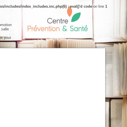
s/includes/index_includes.inc.php(6) : eval()'d code
on line
1
omotion
 salle
is pour