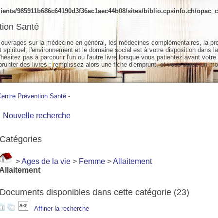
ients/985911b686c64190d3f36ac1aec44b08/sites/biblio.cpsinfo.ch/opac_cs
tion Santé
ouvrages sur la médecine en général, les médecines complémentaires, la pr
spirituel, l'environnement et le domaine social est à votre disposition dans la
hésitez pas à parcourir l'un ou l'autre livre lorsque vous patientez avant votre
unter des livres : remplissez alors une fiche d'emprunt, et vous aurez un mo
 !
Centre Prévention Santé
-
Nouvelle recherche
Catégories
>
Ages de la vie
>
Femme
>
Allaitement
Allaitement
Documents disponibles dans cette catégorie (
23
)
Affiner la recherche