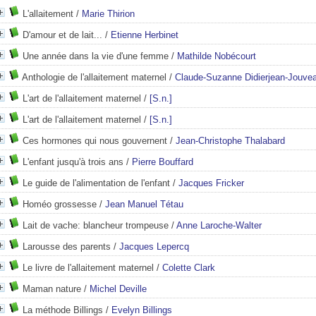
L'allaitement
/
Marie Thirion
D'amour et de lait...
/
Etienne Herbinet
Une année dans la vie d'une femme
/
Mathilde Nobécourt
Anthologie de l'allaitement maternel
/
Claude-Suzanne Didierjean-Jouve
L'art de l'allaitement maternel
/
[S.n.]
L'art de l'allaitement maternel
/
[S.n.]
Ces hormones qui nous gouvernent
/
Jean-Christophe Thalabard
L'enfant jusqu'à trois ans
/
Pierre Bouffard
Le guide de l'alimentation de l'enfant
/
Jacques Fricker
Homéo grossesse
/
Jean Manuel Tétau
Lait de vache: blancheur trompeuse
/
Anne Laroche-Walter
Larousse des parents
/
Jacques Lepercq
Le livre de l'allaitement maternel
/
Colette Clark
Maman nature
/
Michel Deville
La méthode Billings
/
Evelyn Billings