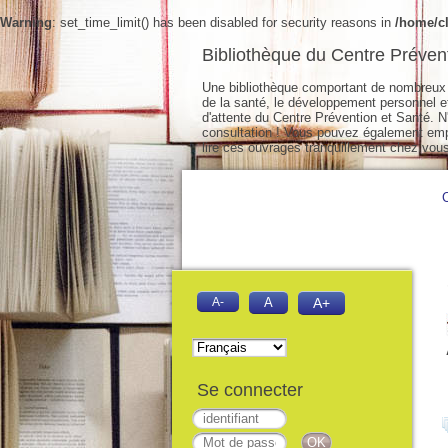
Warning
: set_time_limit() has been disabled for security reasons in
/home/cl
Bibliothèque du Centre Préven
Une bibliothèque comportant de nombreux 
de la santé, le développement personnel et 
d'attente du Centre Prévention et Santé. N'
consultation ! Vous pouvez également empr
lire ces ouvrages tranquillement chez vous
A-
A
A+
Se connecter