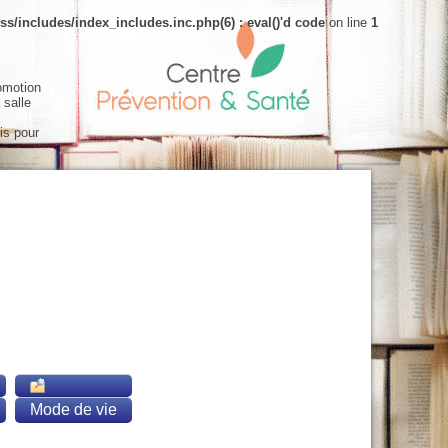
s/includes/index_includes.inc.php(6) : eval()'d code
on line
1
omotion
 salle
is pour
Mode de vie