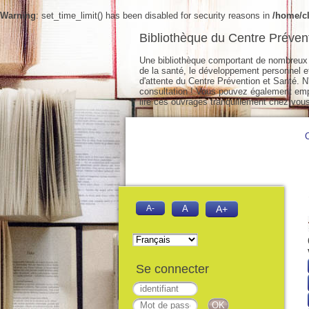
Warning
: set_time_limit() has been disabled for security reasons in
/home/cl
Bibliothèque du Centre Préven
Une bibliothèque comportant de nombreux 
de la santé, le développement personnel et 
d'attente du Centre Prévention et Santé. N'
consultation ! Vous pouvez également empr
lire ces ouvrages tranquillement chez vous
A-
A
A+
Se connecter