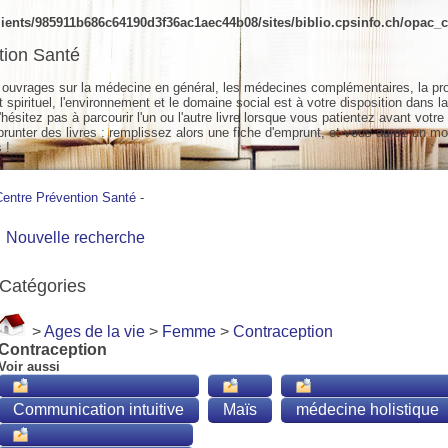
ients/985911b686c64190d3f36ac1aec44b08/sites/biblio.cpsinfo.ch/opac_cs
tion Santé
ouvrages sur la médecine en général, les médecines complémentaires, la pr
spirituel, l'environnement et le domaine social est à votre disposition dans la
hésitez pas à parcourir l'un ou l'autre livre lorsque vous patientez avant votre
unter des livres : remplissez alors une fiche d'emprunt, et vous aurez un mo
 !
Centre Prévention Santé
-
Nouvelle recherche
Catégories
>
Ages de la vie
>
Femme
>
Contraception
Contraception
Voir aussi
Communication intuitive
Maïs
médecine holistique