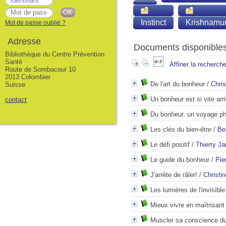
Instinct
Krishnamurt
Mot de passe oublié ?
Adresse
Documents disponibles 
Bibliothèque du Centre Prévention
Santé
Affiner la recherch
Route de Sombacour 10
2013 Colombier
De l'art du bonheur
/
Chri
Suisse
Un bonheur est si vite arr
contact
Du bonheur, un voyage ph
Les clés du bien-être
/
Be
Le défi positif
/
Thierry J
Le guide du bonheur
/
Pie
J'arrête de râler!
/
Christi
Les lumières de l'invisible
Mieux vivre en maîtrisant
Muscler sa conscience du