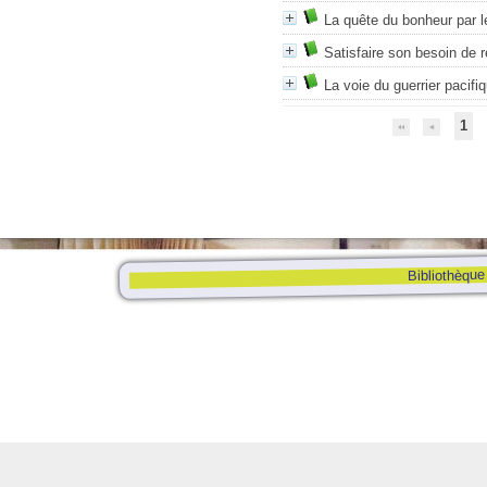
La quête du bonheur par 
Satisfaire son besoin de
La voie du guerrier pacifi
1
Bibliothèque