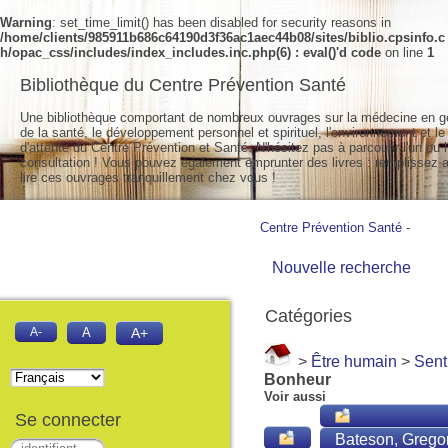
Warning
: set_time_limit() has been disabled for security reasons in
/home/clients/985911b686c64190d3f36ac1aec44b08/sites/biblio.cpsinfo.c
h/opac_css/includes/index_includes.inc.php(6) : eval()'d code
on line
1
Bibliothèque du Centre Prévention Santé
Une bibliothèque comportant de nombreux ouvrages sur la médecine en g
de la santé, le développement personnel et spirituel, l'environnement et le
d'attente du Centre Prévention et Santé. N'hésitez pas à parcourir l'un ou l
consultation ! Vous pouvez également emprunter des livres : remplissez a
lire ces ouvrages tranquillement chez vous !
Centre Prévention Santé
-
Nouvelle recherche
Catégories
A-
A
A+
>
Être humain
>
Sent
Bonheur
Voir aussi
Se connecter
Bateson, Grego