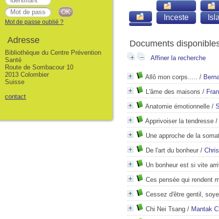
Inceste
Isl
Mot de passe oublié ?
Adresse
Documents disponibles 
Bibliothèque du Centre Prévention
Affiner la recherche
Santé
Route de Sombacour 10
2013 Colombier
Allô mon corps.....
/
Bern
Suisse
L'âme des maisons
/
Fran
contact
Anatomie émotionnelle
/
S
Apprivoiser la tendresse
Une approche de la soma
De l'art du bonheur
/
Chri
Un bonheur est si vite arr
Ces pensée qui rendent 
Cessez d'être gentil, soye
Chi Nei Tsang
/
Mantak C