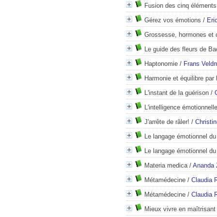
Fusion des cinq éléments
Gérez vos émotions
/
Eri
Grossesse, hormones et 
Le guide des fleurs de B
Haptonomie
/
Frans Veld
Harmonie et équilibre par 
L'instant de la guérison
/
L'intelligence émotionnell
J'arrête de râler!
/
Christi
Le langage émotionnel du
Le langage émotionnel du
Materia medica
/
Ananda 
Métamédecine
/
Claudia R
Métamédecine
/
Claudia R
Mieux vivre en maîtrisant