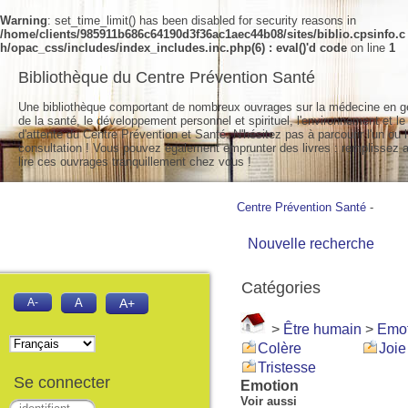
Warning
: set_time_limit() has been disabled for security reasons in
/home/clients/985911b686c64190d3f36ac1aec44b08/sites/biblio.cpsinfo.c
h/opac_css/includes/index_includes.inc.php(6) : eval()'d code
on line
1
Bibliothèque du Centre Prévention Santé
Une bibliothèque comportant de nombreux ouvrages sur la médecine en g
de la santé, le développement personnel et spirituel, l'environnement et le
d'attente du Centre Prévention et Santé. N'hésitez pas à parcourir l'un ou l
consultation ! Vous pouvez également emprunter des livres : remplissez a
lire ces ouvrages tranquillement chez vous !
Centre Prévention Santé
-
Nouvelle recherche
Catégories
A-
A
A+
>
Être humain
>
Emot
Colère
Joie
Tristesse
Se connecter
Emotion
Voir aussi