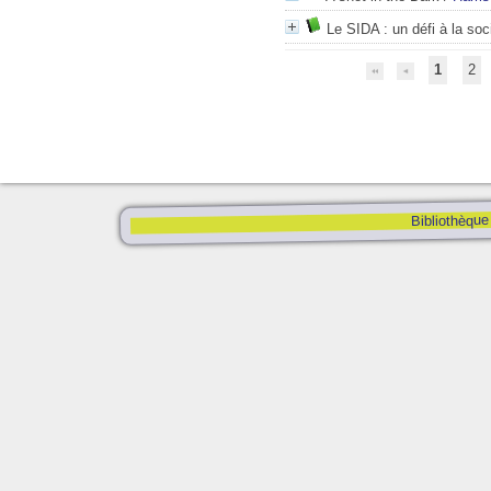
Le SIDA : un défi à la soc
1
2
Bibliothèque