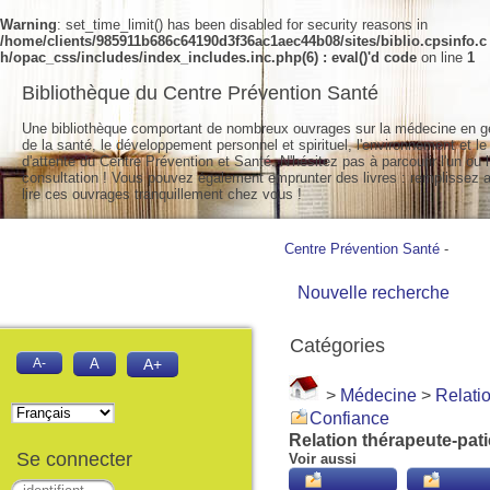
Warning
: set_time_limit() has been disabled for security reasons in
/home/clients/985911b686c64190d3f36ac1aec44b08/sites/biblio.cpsinfo.c
h/opac_css/includes/index_includes.inc.php(6) : eval()'d code
on line
1
Bibliothèque du Centre Prévention Santé
Une bibliothèque comportant de nombreux ouvrages sur la médecine en g
de la santé, le développement personnel et spirituel, l'environnement et le
d'attente du Centre Prévention et Santé. N'hésitez pas à parcourir l'un ou l
consultation ! Vous pouvez également emprunter des livres : remplissez a
lire ces ouvrages tranquillement chez vous !
Centre Prévention Santé
-
Nouvelle recherche
Catégories
A-
A
A+
>
Médecine
>
Relati
Confiance
Relation thérapeute-pati
Se connecter
Voir aussi