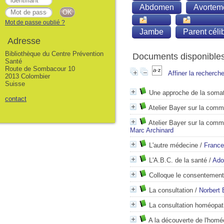
Abdomen
Avortem
Mot de passe oublié ?
Jambe
Parent céli
Adresse
Bibliothèque du Centre Prévention
Documents disponibles 
Santé
Route de Sombacour 10
Affiner la recherch
2013 Colombier
Suisse
Une approche de la soma
contact
Atelier Bayer sur la comm
Atelier Bayer sur la commu
Marc Archinard
L'autre médecine
/
France
L'A.B.C. de la santé
/
Ado
Colloque le consentement 
La consultation
/
Norbert
La consultation homéopat
A la découverte de l'homé