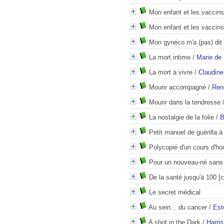
Mon enfant et les vaccins
Mon enfant et les vaccins
Mon gynéco m'a (pas) dit
La mort intime
/
Marie de
La mort à vivre
/
Claudine
Mourir accompagné
/
Ren
Mourir dans la tendresse
La nostalgie de la folie
/
B
Petit manuel de guérilla 
Polycopié d'un cours d'ho
Pour un nouveau-né sans 
De la santé jusqu'à 100 [
Le secret médical
Au sein... du cancer
/
Est
A shot in the Dark
/
Harris