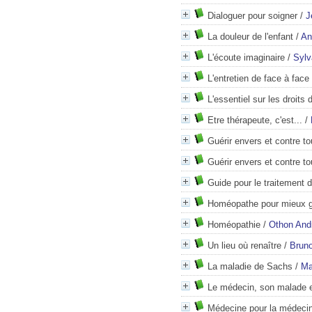
Dialoguer pour soigner
/
J
La douleur de l'enfant
/
An
L'écoute imaginaire
/
Sylv
L'entretien de face à face 
L'essentiel sur les droits 
Etre thérapeute, c'est...
/
Guérir envers et contre to
Guérir envers et contre to
Guide pour le traitement
Homéopathe pour mieux g
Homéopathie
/
Othon Andr
Un lieu où renaître
/
Bruno
La maladie de Sachs
/
Ma
Le médecin, son malade e
Médecine pour la médecin