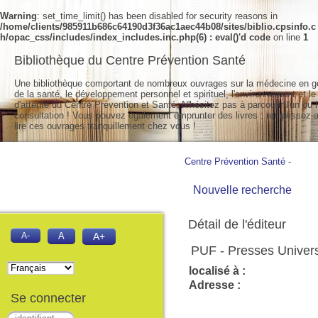
Warning
: set_time_limit() has been disabled for security reasons in
/home/clients/985911b686c64190d3f36ac1aec44b08/sites/biblio.cpsinfo.c
h/opac_css/includes/index_includes.inc.php(6) : eval()'d code
on line
1
Bibliothèque du Centre Prévention Santé
Une bibliothèque comportant de nombreux ouvrages sur la médecine en g
de la santé, le développement personnel et spirituel, l'environnement et le
d'attente du Centre Prévention et Santé. N'hésitez pas à parcourir l'un ou l
consultation ! Vous pouvez également emprunter des livres : remplissez a
lire ces ouvrages tranquillement chez vous !
Centre Prévention Santé
-
Nouvelle recherche
Détail de l'éditeur
A-
A
A+
PUF - Presses Univers
localisé à :
Adresse :
Se connecter