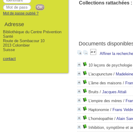
Collections rattachées :
Mot de passe oublié ?
Adresse
Bibliothèque du Centre Prévention
Santé
Route de Sombacour 10
Documents disponibles 
2013 Colombier
Suisse
Affiner la recherch
contact
10 leçons de psychologie
L'acupuncture
/
Madeleine
L'âme des maisons
/
Fran
Bruits
/
Jacques Attali
L'empire des mères
/
Fran
Haptonomie
/
Frans Veld
L'homéopathie
/
Alain Sa
Inhibition, symptôme et a