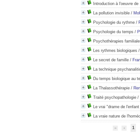
Introduction à l'oeuvre de
La pollution invisible
/
Moh
Psychologie du rythme
/
Psychologie du temps
/
P
Psychothérapies familiale
Les rythmes biologiques
Le secret de famille
/
Fra
La technique psychanaliti
Du temps biologique au 
La Thalassothérapie
/
Ren
Traité psychopathologie
/
Le vrai "drame de l'enfant
La vraie nature de l'homé
1