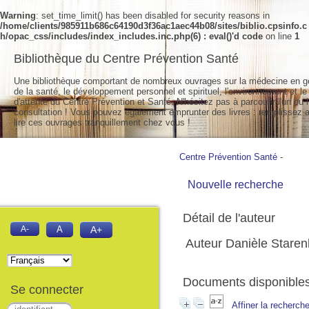
Warning
: set_time_limit() has been disabled for security reasons in
/home/clients/985911b686c64190d3f36ac1aec44b08/sites/biblio.cpsinfo.c
h/opac_css/includes/index_includes.inc.php(6) : eval()'d code
on line
1
Bibliothèque du Centre Prévention Santé
Une bibliothèque comportant de nombreux ouvrages sur la médecine en g
de la santé, le développement personnel et spirituel, l'environnement et le
d'attente du Centre Prévention et Santé. N'hésitez pas à parcourir l'un ou l
consultation ! Vous pouvez également emprunter des livres : remplissez a
lire ces ouvrages tranquillement chez vous !
Centre Prévention Santé
-
Nouvelle recherche
Détail de l'auteur
A-
A
A+
Auteur Danièle Staren
Documents disponibles 
Se connecter
Affiner la recherch